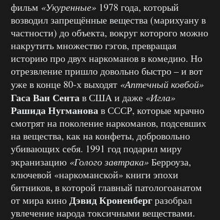
фильм
«Укуренные»
1978 года, который
возводил запрещённые вещества (марихуану в
частности) до объекта, вокруг которого можно
накрутить множество гэгов, превращая
историю про двух наркоманов в комедию. Но
отрезвление пришло довольно быстро – и вот
уже в конце 80-х выходят
«Аптечный ковбой»
Гаса Ван Сента
в США и даже
«Игла»
Рашида Нугманова
в СССР, которые мрачно
смотрят на поколение наркоманов, подсевших
на вещества, как на конфеты, добровольно
убивающих себя. 1991 год подарил миру
экранизацию
«Голого завтрака»
Берроуза,
ключевой «наркоманской» книги эпохи
битников, в которой главный патологоанатом
Дэвид Кроненберг
от мира кино
разобрал
увлечение народа токсичными веществами.