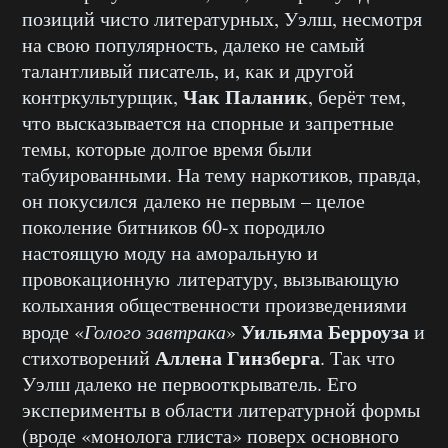
позиций чисто литературных, Уэлш, несмотря
на свою популярность, далеко не самый
талантливый писатель, и, как и другой
Чак Паланик
контркультурщик,
, берёт тем,
что высказывается на спорные и запретные
темы, которые долгое время были
табуированными. На тему наркотиков, правда,
он покусился далеко не первым – целое
поколение битников 60-х породило
настоящую моду на аморальную и
провокационную литературу, вызывающую
колыхания общественности произведениями
Уильяма Берроуза
вроде «
Голого завтрака
»
и
Аллена Гинзберга
стихотворений
. Так что
Уэлш далеко не первооткрыватель. Его
эксперименты в области литературной формы
(вроде «монолога глиста» поверх основного