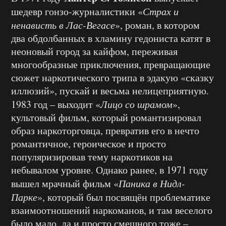
шедевр гонзо-журналистики «
Страх и
ненависть в Лас-Вегасе
», роман, в котором
два обдолбанных в хламину гедониста катят в
неоновый город за кайфом, переживая
многообразные приключения, превращающие
сюжет наркотического трипа в эдакую «сказку
иллюзий», пускай и весьма нелицеприятную.
1983 год – выходит «
Лицо со шрамом
»,
культовый фильм, который романтизировал
образ наркоторговца, превратив его в нечто
романтичное, героическое и просто
популяризировав тему наркотиков на
небывалом уровне. Однако ранее, в 1971 году
вышел мрачный фильм «
Паника в Нидл-
Парке
», который был посвящён проблематике
взаимоотношений наркоманов, и там веселого
было мало, да и просто смешного тоже –