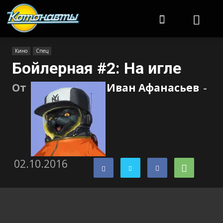
Котонавты
Кино
Спец
Бойлерная #2: На игле
От
Иван Афанасьев
-
02.10.2016