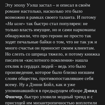
Эту эпоху Уэлш застал – и описал в своём
романе настолько, насколько это было
возможно в рамках своего таланта. И потому
«
На игле
» так быстро стал популярен: не
только власть имущие, но и сами наркоманы
обнаружили, что про героин не просто так
ходят печальные байки о том, что не так уж и
много счастья он приносит своим клиентам.
Но слезть со шприца тяжело, и потому книжка
писателя «кислотного поколения» нашла
отклик в сердцах людей – ведь это было
произведение, которое было близко низшим
слоям общества, противопоставлявшее себя
всему. Ну а Дэнни Бойл, как и уже
Дэвид
упоминавшийся в предыдущем обзоре
Финчер
, быстро уловили модный тренд и с
присущей им мизантропичностью воплотили