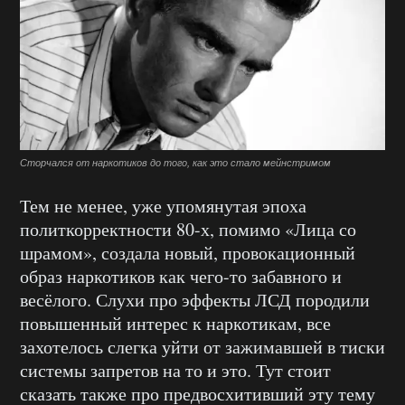
Сторчался от наркотиков до того, как это стало мейнстримом
Тем не менее, уже упомянутая эпоха
политкорректности 80-х, помимо «Лица со
шрамом», создала новый, провокационный
образ наркотиков как чего-то забавного и
весёлого. Слухи про эффекты ЛСД породили
повышенный интерес к наркотикам, все
захотелось слегка уйти от зажимавшей в тиски
системы запретов на то и это. Тут стоит
сказать также про предвосхитивший эту тему