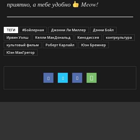
приятно, а тебе удобно
Meow!
ТЕГИ
#Бойлерная
Джонни Ли Миллер
Дэнни Бойл
Ирвин Уэлш
Келли МакДональд
Кинодиссея
контркультура
культовый фильм
Роберт Карлайл
Юэн Бремнер
Юэн МакГрегор