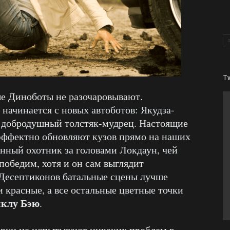
T
е Диноботы не разочаровывают.
начинается с новых автоботов: Якудза-
и добродушный толстяк-мудрец. Настоящие
ффектно обновляют кузов прямо на наших
енный охотник за головами Локдаун, чей
обедим, хотя и он сам выглядит
е Десептиконов батальные сцены лучше
и красные, а все остальные цветные точки
клу Бэю
.
рки не испытывают никаких проблем в