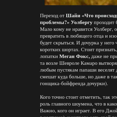
Шайи «Что происход
Переход от
проблемы?» Уолбергу
проходит 
Мало кому не нравится Уолберг, 
превратить в любящего отца и изо
будет скрыться. И дочурка у нег
коротких шортах. Стоит признать,
Меган Фокс,
лопатки
даже не при
та возле Шевроле Камаро вытворя
любым пустякам папаши веселят д
смешат куда больше, но даже в т
гонщика-бойфренда дочурки).
Кого точно стоит отметить, так э
роль главного шоумена, что в как
Важно, кого он играет. В его Джо