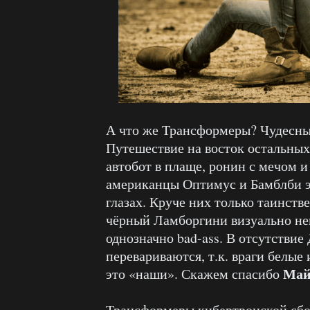
А что же Трансформеры? Чудесны
Путешествие на восток остальных 
автобот в плаще, ронин с мечом 
американцы Оптимус и Бамблби э
глазах. Круче них только таинств
чёрный Ламборгини визуально неп
однозначно bad-ass. В отсутстви
перевариваются, т.к. враги белые 
Май
это «наши». Скажем спасибо
Трансформеры кибертронской сбо