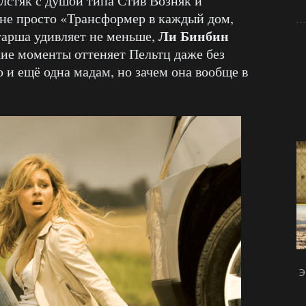
толстяк с душой типа Стив Возняк и
а не просто «Трансформер в каждый дом,
Ли Бинбин
тарша удивляет не меньше,
кие моменты оттеняет Пельтц даже без
о и ещё одна мадам, но зачем она вообще в
Э