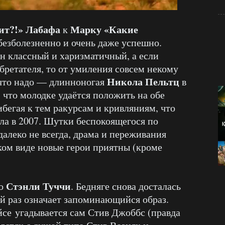
ит?!» Лабафа
Марку «Какие
к
безболезненно и очень даже успешно.
он классный и харизматичный, а если
бретателя, то от умиления совсем некому
Никола Пельтц
о что надо — длинноногая
в
 что молодке удаётся положить на обе
бегая к тем ракурсам и кривляниям, что
ла в 2007. Шутки беспокоящегося по
алеко не всегда, драма и переживания
аком виде новые герои приятны (кроме
Стэнли Туччи
то
. Бедняге снова досталась
ой раз означает запоминающийся образ.
йсе угадывается сам Стив Джоббс (правда