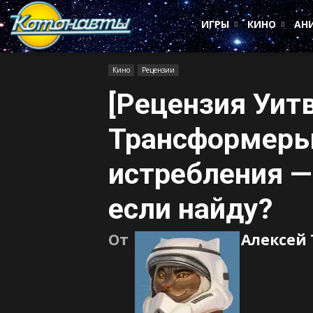
Котонавты
ИГРЫ
КИНО
АН
Кино
Рецензии
[Рецензия Уит
Трансформеры 
истребления —
если найду?
От
Алексей