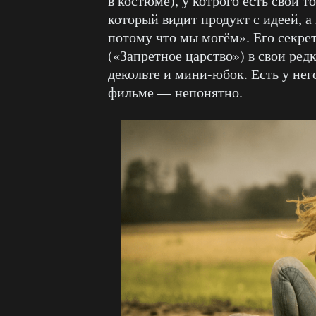
в костюме), у котрого есть свой 
который видит продукт с идеей, 
потому что мы могём». Его секре
(«Запретное царство») в свои ред
декольте и мини-юбок. Есть у нег
фильме — непонятно.