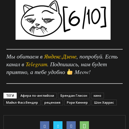
Мы обитаем в
Яндекс.Дзене
, попробуй. Есть
канал в
Telegram
. Подпишись, нам будет
приятно, а тебе удобно
Meow!
ТЕГИ
Афера по-английски
Брендан Глисон
кино
Майкл Фассбендер
рецензия
Рори Киннер
Шон Харрис