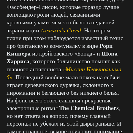
Фассбендер-Глисон, которые гораздо лучше
воплощают роли людей, связанными
кровными узами, чем это было в недавней
экранизации
Assassin’s Creed
. На втором
плане при этом наблюдается известный тезис
Рори
про британскую коммуналку в виде
Киннера
Шона
из крэйговского «Бонда» и
Харриса
, которого большинство помнят как
главного антагониста
«Миссии Невыполнима
5»
. Последний вообще мало похож на себя и
играет деревенского дурачка, склонного к
пиромании и бегающего без нижнего белья.
На фоне всего этого слышны прекрасные
The Chemical Brothers
электронные ритмы
,
но нет ответа на вопрос, почему главный
персонаж не убежал из этой дыры раньше. И
самое страшное, вскоре приходит понимание,