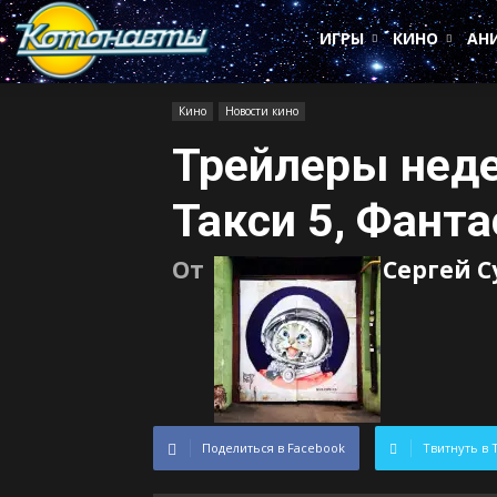
Котонавты
ИГРЫ
КИНО
АН
Кино
Новости кино
Трейлеры неде
Такси 5, Фант
От
Сергей 
Поделиться в Facebook
Твитнуть в 