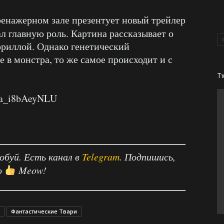
ренажерном зале презентует новый трейлер
рал главную роль. Картина рассказывает о
ориллой. Однако генетический
 в монстра, то же самое происходит и с
T
=a_i8bAeyNLU
робуй. Есть канал в
Telegram
. Подпишись,
о
Meow!
Фантастические Твари