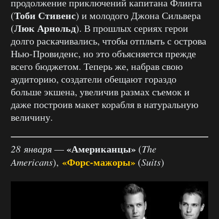
продолжение приключений капитана Флинта
Тоби Стивенс
(
) и молодого Джона Сильвера
Люк Арнольд
(
). В прошлых сериях герои
долго раскачивались, чтобы отплыть с острова
Нью-Провиденс, но это объясняется прежде
всего бюджетом. Теперь же, набрав свою
аудиторию, создатели обещают гораздо
больше экшена, увеличив размах съемок и
даже построив макет корабля в натуральную
величину.
«Американцы»
28 января
—
(
The
«Форс-мажоры»
Americans
),
(
Suits
)