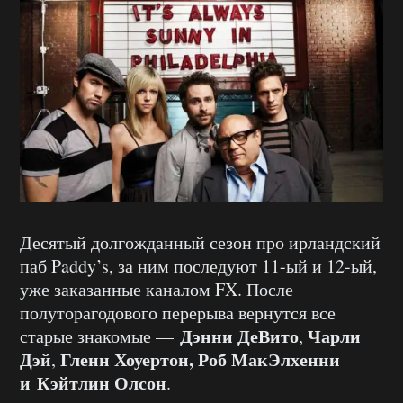
Десятый долгожданный сезон про ирландский
паб Paddy’s, за ним последуют 11-ый и 12-ый,
уже заказанные каналом FX. После
полуторагодового перерыва вернутся все
Дэнни ДеВито
Чарли
старые знакомые —
,
Дэй
Гленн Хоуертон, Роб МакЭлхенни
,
и Кэйтлин Олсон
.