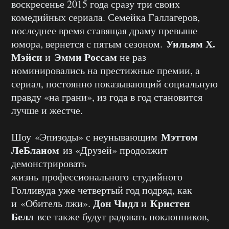
воскресенье 2015 года сразу три своих
комедийных сериала. Семейка Галлагеров,
последнее время ставящая драму превыше
Уильям Х.
юмора, вернется с пятым сезоном.
Мэйси
Эмми Россам
и
не раз
номинировались на престижные премии, а
сериал, постоянно показывающий социальную
правду «на грани», из года в год становится
лучше и жестче.
Мэттом
Шоу «Эпизоды» с неунывающим
ЛеБланом
из «Друзей» продолжит
демонстрировать
жизнь профессионального студийного
Голливуда уже четвертый год подряд, как
Дон Чидл
Кристен
и «Обитель лжи».
и
Белл
все также будут радовать поклонников,