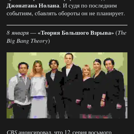
Джонатана Нолана
. И судя по последним
событиям, сбавлять обороты он не планирует.
«Теория Большого Взрыва»
8 января
—
(
The
Big Bang Theory
)
CBS
анонсировал, что 12 серия восьмого