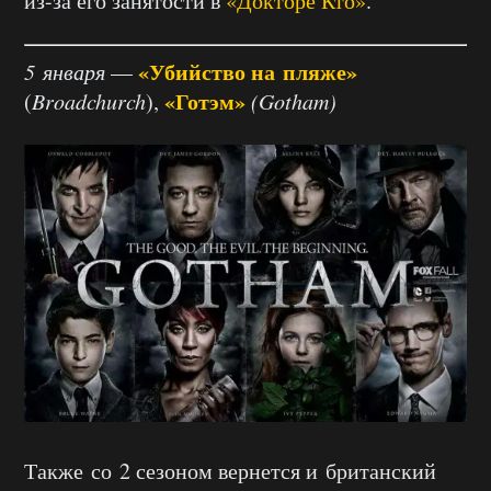
из-за его занятости в
«Докторе Кто»
.
«Убийство на пляже»
5 января
—
«Готэм»
(
Broadchurch
),
(Gotham)
Также со 2 сезоном вернется и британский