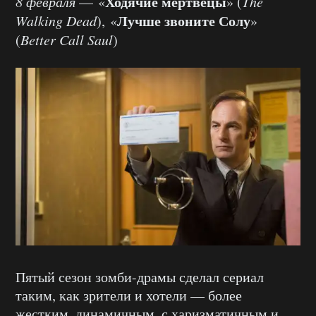
Ходячие мертвецы
8 февраля
— «
» (
The
Лучше звоните Солу
Walking Dead
), «
»
(
Better Call Saul
)
Пятый сезон зомби-драмы сделал сериал
таким, как зрители и хотели — более
жестким, динамичным, с харизматичным и