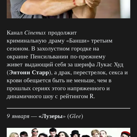
Канал
Cinemax
продолжит
криминальную драму «Банши» третьим
сезоном. В захолустном городке на
окраине Пенсильвании по-прежнему
живет выдающий себя за шерифа Лукас Худ
Энтони Старр
(
), а драк, перестрелок, секса и
крови обещается быть не меньше, чем в
прошлых сериях этого напряженного и
динамичного шоу с рейтингом R.
«Лузеры
9 января
—
» (
Glee
)