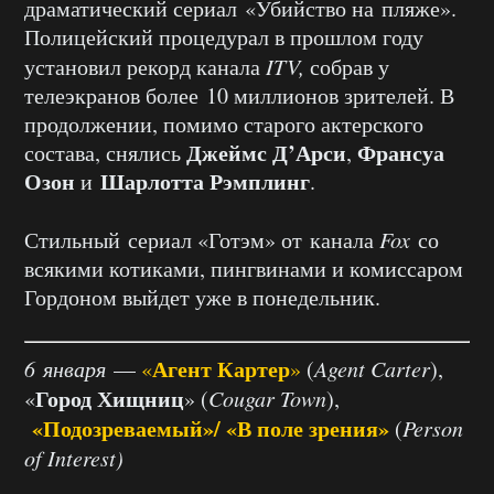
драматический сериал «Убийство на пляже».
Полицейский процедурал в прошлом году
установил рекорд канала
ITV,
собрав у
телеэкранов более 10 миллионов зрителей. В
продолжении, помимо старого актерского
Джеймс Д’Арси
Франсуа
состава, снялись
,
Озон
Шарлотта Рэмплинг
и
.
Стильный сериал «Готэм» от канала
Fox
со
всякими котиками, пингвинами и комиссаром
Гордоном выйдет уже в понедельник.
Агент Картер
6 января
—
«
»
(
Agent Carter
),
Город Хищниц
«
» (
Cougar Town
),
«Подозреваемый»/
«В поле зрения»
(
Person
of Interest)