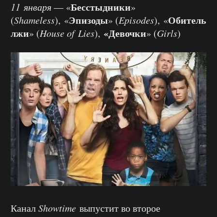
Бесстыдники
11 января
— «
»
Эпизоды
Обитель
(
Shameless
), «
» (
Episodes
), «
лжи
«Девочки
» (
House of Lies
),
» (
Girls
)
Канал
Showtime
выпустит во второе