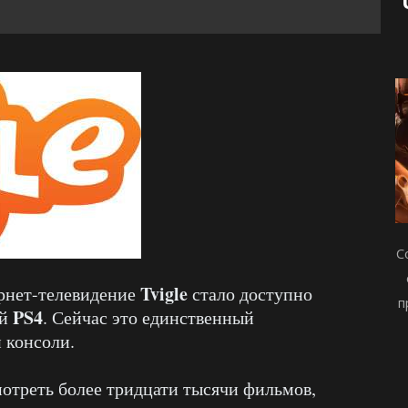
С
Tvigle
ернет-телевидение
стало доступно
п
PS4
ей
. Сейчас это единственный
 консоли.
мотреть более тридцати тысячи фильмов,