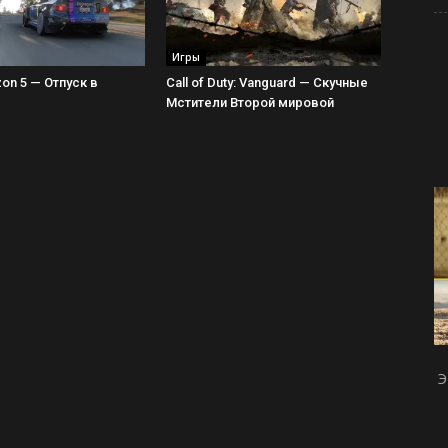
Игры
zon 5 — Отпуск в
Call of Duty: Vanguard — Скучные
Мстители Второй мировой
Э