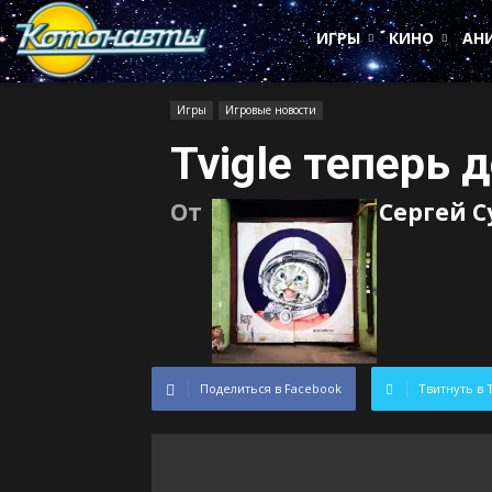
Котонавты
ИГРЫ
КИНО
АН
Игры
Игровые новости
Tvigle теперь 
От
Сергей 
Поделиться в Facebook
Твитнуть в 