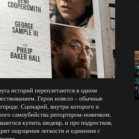
руга историй переплетаются в одном
ествованием. Герои новелл – обычные
городе. Сценарий, внутри которого и
ного самоубийства репортером-новичком,
вшегося купить шедевр, и про подростков,
арит ощущения легкости и единения с
телям.