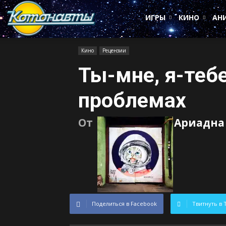
Котонавты
ИГРЫ
КИНО
АН
Кино
Рецензии
Ты-мне, я-теб
проблемах
От
Ариадна
Поделиться в Facebook
Твитнуть в 