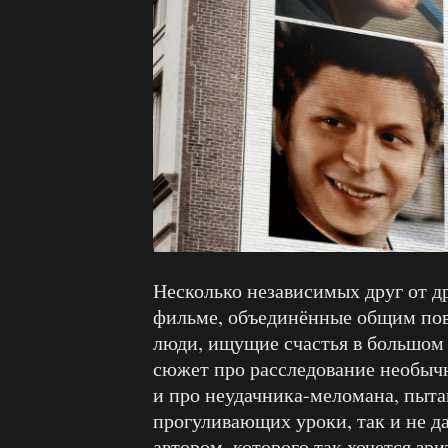
Несколько независимых друг от д
фильме, объединённые общим пов
люди, ищущие счастья в большом 
сюжет про расследование необыч
и про неудачника-меломана, пыта
прогуливающих уроки, так и не д
автором, которого так хочется зри