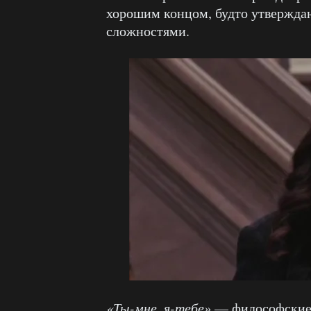
хорошим концом, будто утвержда
сложностями.
«Ты-мне, я-тебе»
— философские 