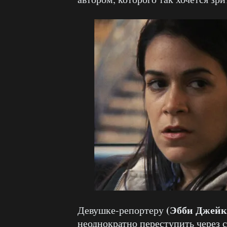
(Эбби Джейк
Девушке-репортеру
неоднократно переступить через 