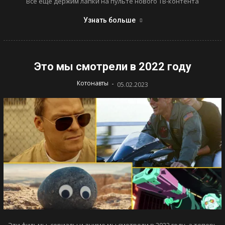
Все еще держим лапки на пульте нового ТВ-контента
Узнать больше
Это мы смотрели в 2022 году
-
Котонавты
05.02.2023