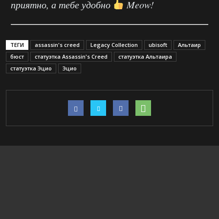
приятно, а тебе удобно
Meow!
ТЕГИ
assassin's creed
Legacy Collection
ubisoft
Альтаир
бюст
статуэтка Assassin's Creed
статуэтка Альтаира
статуэтка Эцио
Эцио