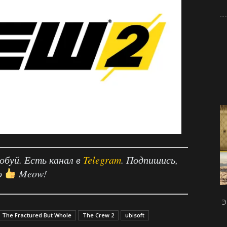
робуй. Есть канал в
Telegram
. Подпишись,
о
Meow!
Э
: The Fractured But Whole
The Crew 2
ubisoft