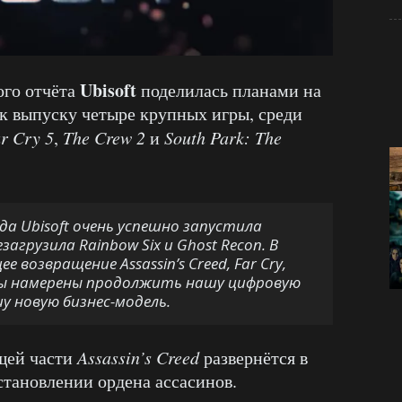
Ubisoft
ого отчёта
поделилась планами на
 к выпуску четыре крупных игры, среди
r Cry 5
,
The Crew 2
и
South Park: The
да Ubisoft очень успешно запустила
агрузила Rainbow Six и Ghost Recon. В
возвращение Assassin’s Creed, Far Cry,
19 мы намерены продолжить нашу цифровую
 новую бизнес-модель.
ющей части
Assassin’
s
Creed
развернётся в
становлении ордена ассасинов.