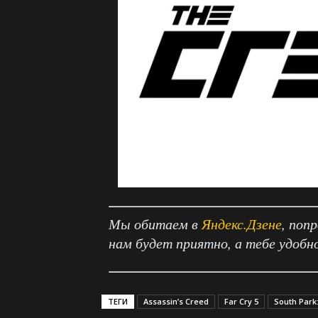
Мы обитаем в
Яндекс.Дзене
, поп
нам будет приятно, а тебе удобн
ТЕГИ
Assassin’s Creed
Far Cry 5
South Park