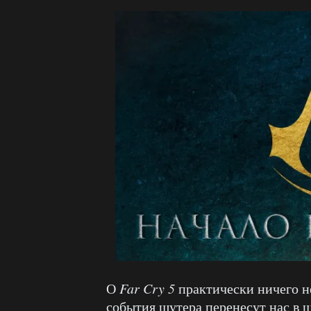
О
Far
Cry 5
практически ничего н
события шутера перенесут нас в ш