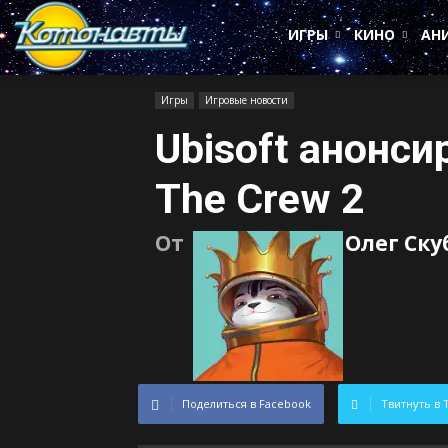
Котонавты
ИГРЫ
КИНО
АН
Игры
Игровые новости
Ubisoft анонсир
The Crew 2
От
Олег Ск
Поделиться в Facebook
Твитнуть в 