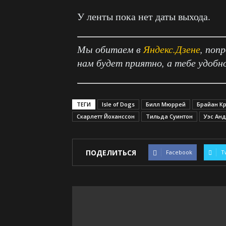
У ленты пока нет даты выхода.
Мы обитаем в
Яндекс.Дзене
, поп
нам будет приятно, а тебе удобн
ТЕГИ
Isle of Dogs
Билл Мюррей
Брайан К
Скарлетт Йоханссон
Тильда Суинтон
Уэс Ан
ПОДЕЛИТЬСЯ
Facebook
T