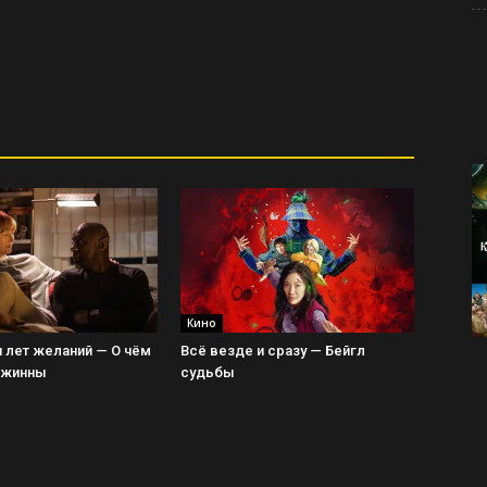
Кино
 лет желаний — О чём
Всё везде и сразу — Бейгл
Джинны
судьбы