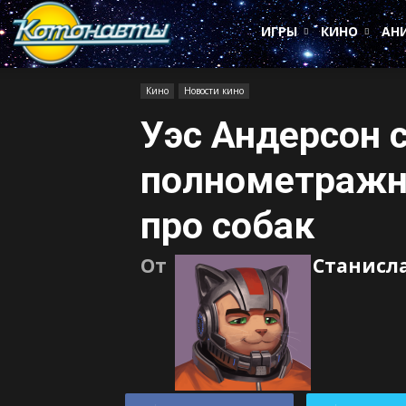
Котонавты
ИГРЫ
КИНО
АН
Кино
Новости кино
Уэс Андерсон 
полнометраж
про собак
От
Станисл