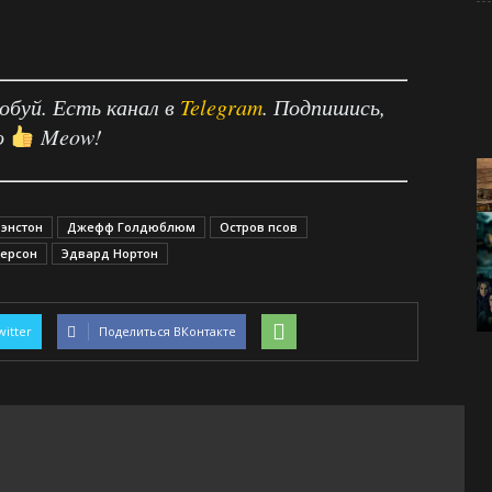
робуй. Есть канал в
Telegram
. Подпишись,
о
Meow!
рэнстон
Джефф Голдюблюм
Остров псов
дерсон
Эдвард Нортон
witter
Поделиться ВКонтакте