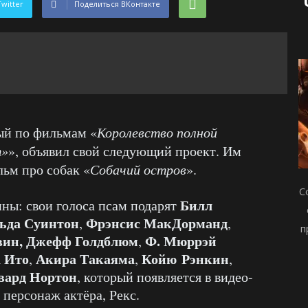
Twitter
Поделиться ВКонтакте
ный по фильмам «
Королевство полной
т»
», объявил свой следующий проект. Им
ьм про собак «
Собачий остров
».
С
Билл
ины: свои голоса псам подарят
ьда Суинтон
Фрэнсис МакДорманд
,
,
п
вин,
Джефф Голдблюм
Ф. Мюррэй
,
 Ито
Акира Такаяма
Койю Рэнкин
,
,
,
вард Нортон
, который появляется в видео-
 персонаж актёра, Рекс.