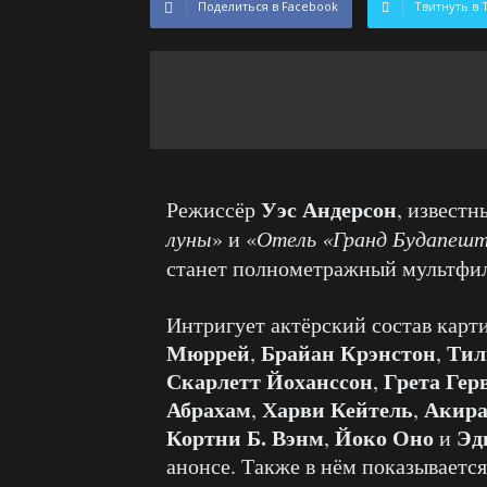
Поделиться в Facebook
Твитнуть в 
Уэс Андерсон
Режиссёр
, извест
луны
» и «
Отель «Гранд Будапеш
станет полнометражный мультфил
Интригует актёрский состав карт
Мюррей
Брайан Крэнстон
Тил
,
,
Скарлетт Йоханссон
Грета Гер
,
Абрахам
Харви Кейтель
Акира
,
,
Кортни Б. Вэнм
Йоко Оно
Эд
,
и
анонсе. Также в нём показывается