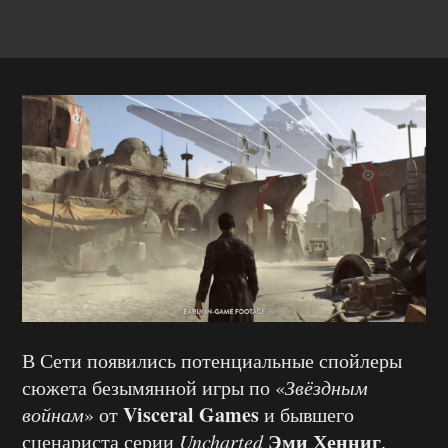
В Сети появились потенциальные спойлеры
сюжета безымянной игры по «
Звёздным
Visceral Games
войнам
» от
и бывшего
Эми Хенниг
сценариста серии
Uncharted
.