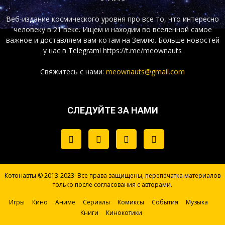
Веб-издание космического уровня про все то, что интересно
человеку в 21 веке. Ищем и находим во вселенной самое
важное и доставляем вам-котам на Землю. Больше новостей
у нас
в Telegram!
https://t.me/meownauts
Свяжитесь с нами:
meownauts@gmail.com
СЛЕДУЙТЕ ЗА НАМИ
Котонавты © 2013-2023· Все права защищены, перепечатка материалов
только после согласования с авторами.
Игры
Кино
Аниме
Сериалы
Комиксы
События
Музыка
Книги
Кинокотики