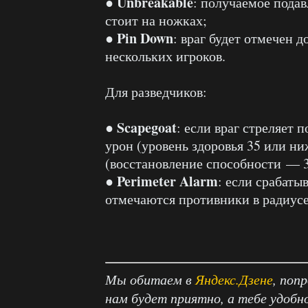
Unbreakable
●
: получаемое пода
стоит на ножках;
Pin Down
●
: враг будет отмечен 
нескольких игроков.
Для разведчиков:
Scapegoat
●
: если враг стреляет 
урон (уровень здоровья 35 или н
(восстановление способности — 3
Perimeter Alarm
●
: если срабаты
отмечаются противники в радиусе
Мы обитаем в
Яндекс.Дзене
, поп
нам будет приятно, а тебе удобн