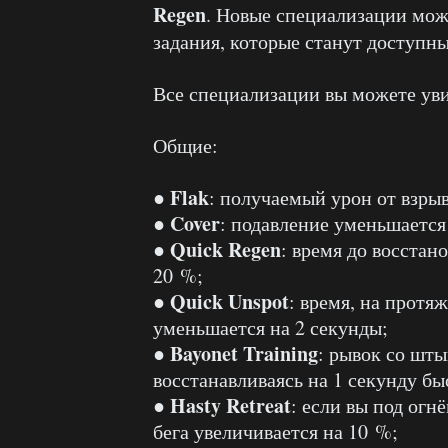
Regen
. Новые специализации мож
задания, которые станут доступн
Все специализации вы можете уви
Общие:
Flak
●
: получаемый урон от взры
Cover
●
: подавление уменьшается
Quick Regen
●
: время до восстан
20 %;
Quick Unspot
●
: время, на протя
уменьшается на 2 секунды;
Bayonet Training
●
: рывок со шты
восстанавливаясь на 1 секунду бы
Hasty Retreat
●
: если вы под огн
бега увеличивается на 10 %;