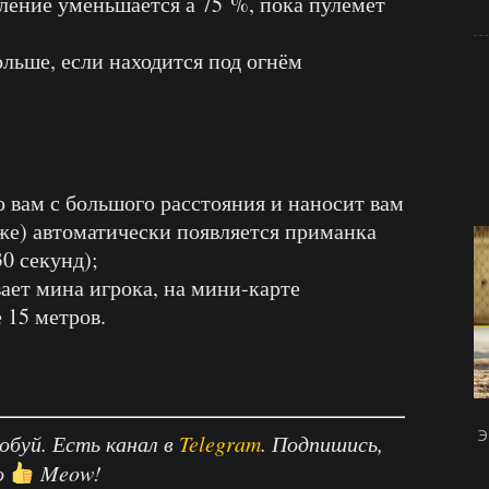
вление уменьшается а 75 %, пока пулемёт
дольше, если находится под огнём
по вам с большого расстояния и наносит вам
иже) автоматически появляется приманка
0 секунд);
вает мина игрока, на мини-карте
 15 метров.
Э
робуй. Есть канал в
Telegram
. Подпишись,
о
Meow!