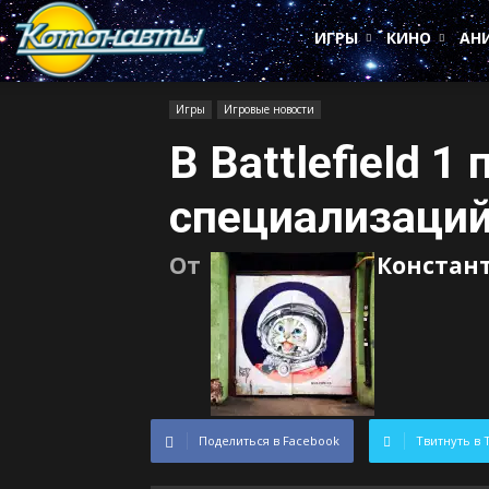
Котонавты
ИГРЫ
КИНО
АН
Игры
Игровые новости
В Battlefield 
специализаци
От
Констан
Поделиться в Facebook
Твитнуть в 