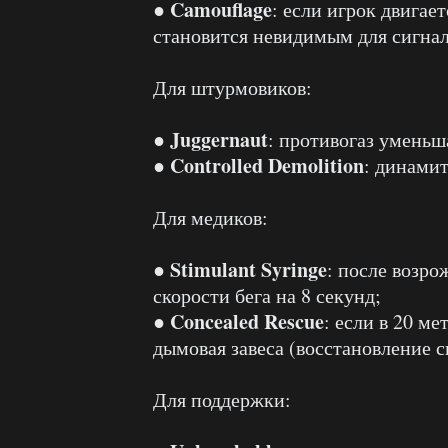
Camouflage
●
: если игрок двигае
становится невидимым для сигнал
Для штурмовиков:
Juggernaut
●
: противогаз уменьш
Controlled Demolition
●
: динамит
Для медиков:
Stimulant Syringe
●
: после возро
скорости бега на 8 секунд;
Concealed Rescue
●
: если в 20 ме
дымовая завеса (восстановление 
Для поддержки: