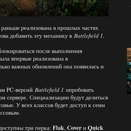
 раньше реализована в прошлых частях
това добавить эту механику в
Battlefield 1
.
блокироваться после выполнения
ыла впервые реализована в
олько важных обновлений она появилась и
цам PC-версий
Battlefield 1
опробовать
ом сервере. Специализации будут делиться
совые. У всех классов будет доступ к семи
ассовым.
Flak
Cover
Quick
 доступны три перка:
,
и