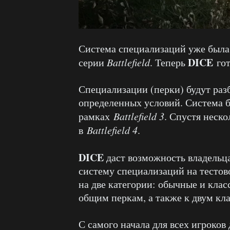
Система специализаций уже была
DICE
серии
Battlefield
. Теперь
го
Специализации (перки) будут раз
определенных условий. Система б
рамках
Battlefield 3
. Спустя неск
в
Battlefield 4
.
DICE
даст возможность владель
систему специализаций на тестов
на две категории: обычные и клас
общим перкам, а также к двум кл
С самого начала для всех игроков