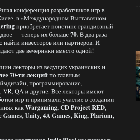
шая конференция разработчиков игр в
Киеве, в «Международном Выставочном
ering
приобретает поистине грандиозный
70.
вдвое — теперь их больше
В два раза
 найти инвесторов или партнеров. И
дают две вечеринки вместо одной!
ции лекторы из ведущих украинских и
лее
70-ти лекций
по главным
еймдизайн, программирование,
, VR, QA и другие. Все лекторы имеют
ботки игр и принимали участие в создании
Wargaming, CD Project RED,
аниях как
ic Games, Unity, 4A Games, King, Plarium,
Indie Blast
число участников
увеличилось