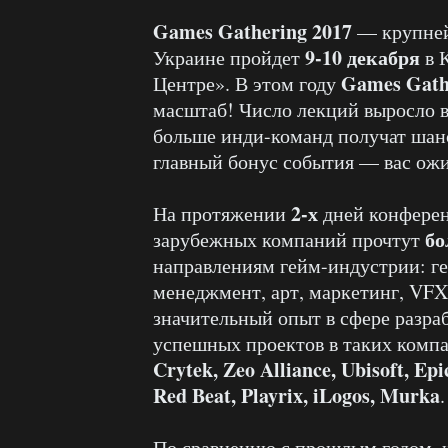
Games Gathering 2017
— крупней
9-10 декабря
Украине пройдет
в 
Games Gath
Центре». В этом году
масштаб! Число лекций выросло 
больше инди-команд получат шанс
главный бонус события — вас ожи
2-х
На протяжении
дней конферен
бо
зарубежных компаний прочтут
направлениям гейм-индустрии: г
менеджмент, арт, маркетинг, VFX
значительный опыт в сфере разра
успешных проектов в таких комп
Crytek, Zeo Alliance, Ubisoft, Ep
Red Beat, Playrix, iLogos, Murka
.
По сравнению с прошлым годом, 