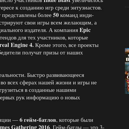
тересе к созданию игр среди энтузиастов.
50
т представлены более
команд инди-
нстрируют свои игры всем желающим, а
Epic
циального издателя. А компания
ендов для тех участников, которые
eal Engine 4.
Кроме этого, все проекты
обедители получат призы от наших
реальности. Быстро развивающееся
во всех сферах нашей жизни и игры не
грузиться в созданные нашими
первых рук информацию о новых
6 гейм-батлов
енции —
, которые были
mes Gathering 2016
. Гейм-батлы — это 3-