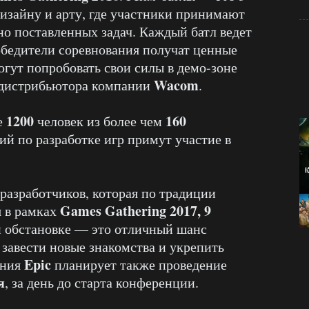
дизайну и арту, где участники принимают
о поставленных задач. Каждый батл ведет
обедители соревнования получат ценные
огут попробовать свои силы в демо-зоне
Wacom
 дистрибьютора компании
.
1200
160
е
человек из более чем
й по разработке игр примут участие в
разработчиков, которая по традиции
Games Gathering 2017, 9
я в рамках
й обстановке — это отличный шанс
 завести новые знакомства и укрепить
Epic
ания
планирует также проведение
я
, за день до старта конференции.