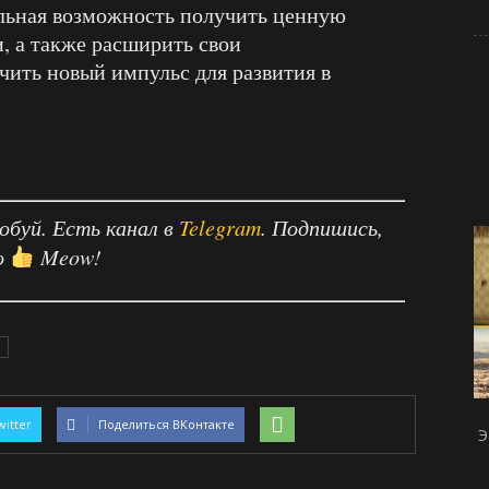
льная возможность получить ценную
, а также расширить свои
ить новый импульс для развития в
робуй. Есть канал в
Telegram
. Подпишись,
о
Meow!
witter
Поделиться ВКонтакте
Э