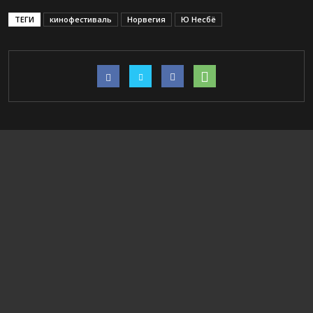
ТЕГИ
кинофестиваль
Норвегия
Ю Несбё