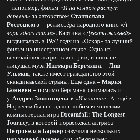
– например, фильм «
И на камнях растут
Станислава
деревья
» за авторством
Ростоцкого –
режиссёра народного кино «
А
зори здесь тихие
». Картина «
Девять жизней
»
выдвигалась в 1957 году на «Оскар» за лучший
фильм на иностранном языке. Одна из
величайших актрис в истории, и поныне
Ингмара Бергмана
Лив
живущая муза
, –
Ульман
, также имеет гражданство этой
Мария
скандинавской страны. Ещё одна –
Бонневи –
помимо Бергмана снималась и
Андрея Звягинцева
у
в «
Изгнании
». А ещё в
Норвегии была создана любимая многими
Dreamfall: The Longest
компьютерная игра
Journey,
в которой норвежская актриса
Петронелла Баркер
озвучила нескольких
персонажей (кроме того, обязательно