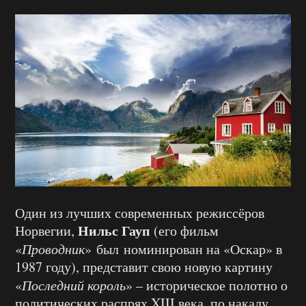
Один из лучших современных режиссёров
Нильс Гауп
Норвегии,
(его фильм
«
Проводник
» был номинирован на «Оскар» в
1987 году), представит свою новую картину
«
Последний король
» – историческое полотно о
политических распрях XIII века, по накалу