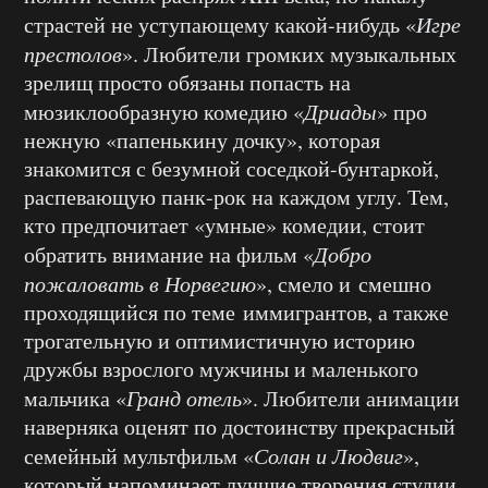
страстей не уступающему какой-нибудь «
Игре
престолов
». Любители громких музыкальных
зрелищ просто обязаны попасть на
мюзиклообразную комедию «
Дриады
» про
нежную «папенькину дочку», которая
знакомится с безумной соседкой-бунтаркой,
распевающую панк-рок на каждом углу. Тем,
кто предпочитает «умные» комедии, стоит
обратить внимание на фильм «
Добро
пожаловать в Норвегию
», смело и смешно
проходящийся по теме иммигрантов, а также
трогательную и оптимистичную историю
дружбы взрослого мужчины и маленького
мальчика «
Гранд отель
». Любители анимации
наверняка оценят по достоинству прекрасный
семейный мультфильм «
Солан и Людвиг
»,
который напоминает лучшие творения студии