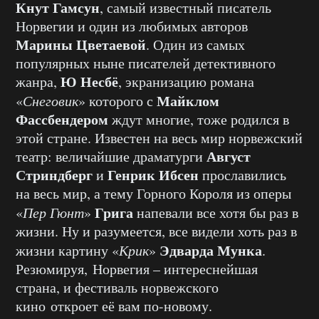
Кнут Гамсун
, самый известный писатель
Норвегии и один из любимых авторов
Марины Цветаевой
. Один из самых
популярных ныне писателей детективного
Ю Несбё
жанра,
, экранизацию романа
Майклом
«
Снеговик
» которого с
Фассбендером
ждут многие, тоже родился в
этой стране. Известен на весь мир норвежский
Август
театр: величайшие драматурги
Стриндберг
Генрик Ибсен
и
прославились
на весь мир, а тему Горного Короля из оперы
Грига
«
Пер Гюнт
»
напевали все хотя бы раз в
жизни. Ну и разумеется, все видели хоть раз в
Эдварда Мунка
жизни картину «
Крик
»
.
Резюмируя, Норвегия – интереснейшая
страна, и фестиваль норвежского
кино откроет её вам по-новому.