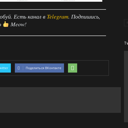
робуй. Есть канал в
Telegram
. Подпишись,
о
Meow!
T
witter
Поделиться ВКонтакте