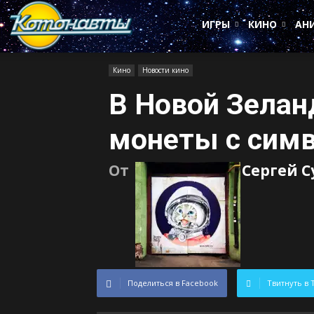
Котонавты
ИГРЫ
КИНО
АН
Кино
Новости кино
В Новой Зелан
монеты с симв
От
Сергей 
Поделиться в Facebook
Твитнуть в 