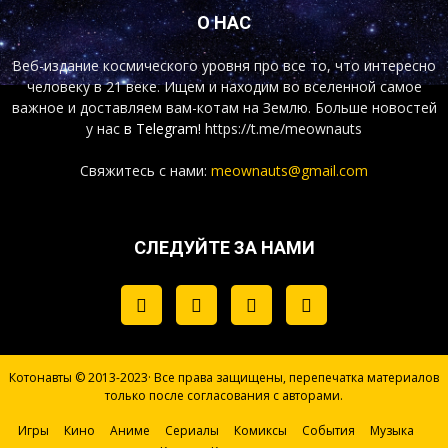
О НАС
Веб-издание космического уровня про все то, что интересно
человеку в 21 веке. Ищем и находим во вселенной самое
важное и доставляем вам-котам на Землю. Больше новостей
у нас
в Telegram!
https://t.me/meownauts
Свяжитесь с нами:
meownauts@gmail.com
СЛЕДУЙТЕ ЗА НАМИ
Котонавты © 2013-2023· Все права защищены, перепечатка материалов
только после согласования с авторами.
Игры
Кино
Аниме
Сериалы
Комиксы
События
Музыка