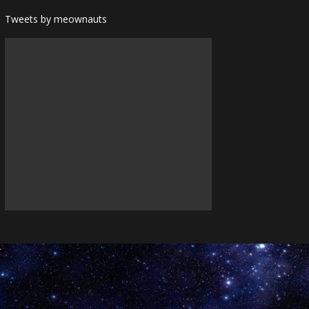
Tweets by meownauts