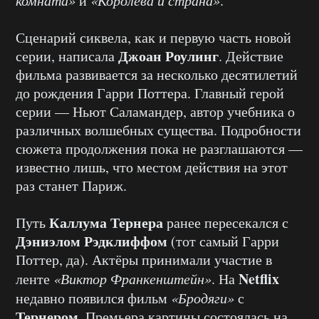
и
.
Сценарий сиквела, как и первую часть новой
Джоан Роулинг
серии, написала
. Действие
фильма развивается за несколько десятилетий
до рождения Гарри Поттера. Главный герой
серии — Ньют Саламандер, автор учебника о
различных волшебных существа. Подробности
сюжета продолжения пока не разглашаются —
известно лишь, что местом действия на этот
раз станет Париж.
Каллума Тернера
Путь
ранее пересекался с
Дэниэлом Рэдклиффом
(тот самый Гарри
Поттер, да). Актёры принимали участие в
Netflix
ленте
«Виктор Франкенштейн»
. На
недавно появился фильм
«Бродяги»
с
Тернером
. Премьера картины состоялась на