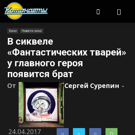
Котонавты
Кино
Новости кино
В сиквеле
«Фантастических тварей»
у главного героя
появится брат
От
Сергей Сурепин
-
24.04.2017