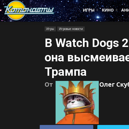
Котонавты
ИГРЫ
КИНО
АН
Игры
Игровые новости
В Watch Dogs 2
она высмеива
Трампа
От
Олег Ск