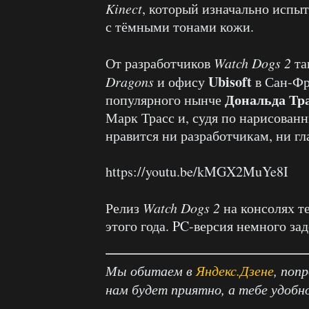
Kinect
, который изначально испы
с тёмными тонами кожи.
От разработчиков
Watch
Dogs
2
та
Ubisoft
Dragons
и офису
в Сан-Фр
Дональда Тр
популярного нынче
Марк Трасс и, судя по нарисованн
нравится ни разработчикам, ни г
https://youtu.be/kMGX2MuYe8I
Релиз
Watch
Dogs
2
на консолях т
этого года. PC-версия немного за
Мы обитаем в
Яндекс.Дзене
, поп
нам будет приятно, а тебе удобн