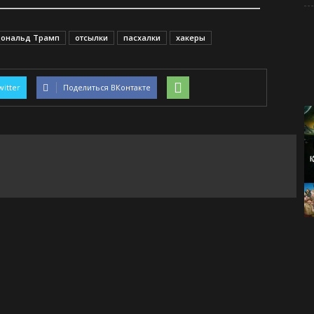
ональд Трамп
отсылки
пасхалки
хакеры
witter
Поделиться ВКонтакте