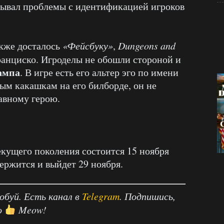
тывал проблемы с идентификацией игроков
кже досталось
«Фейсбуку»
,
Dungeons
and
анциско. Игроделы не обошли стороной и
ампа
. В игре есть его альтер эго по имени
ым какашкам на его билборде, он не
лавному герою.
екущего поколения состоится 15 ноября
держится и выйдет 29 ноября.
робуй. Есть канал в
Telegram
. Подпишись,
о
Meow!