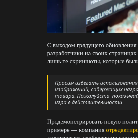
С выходом грядущего обновления
разработчики на своих страницах
лишь те скриншоты, которые были
Просим избегать использования
изображений, содержащих награ
товара. Пожалуйста, показывай
игра в действительности
Продемонстрировать новую поли
примере — компания
отредактир
«неигровые» изображения скринш