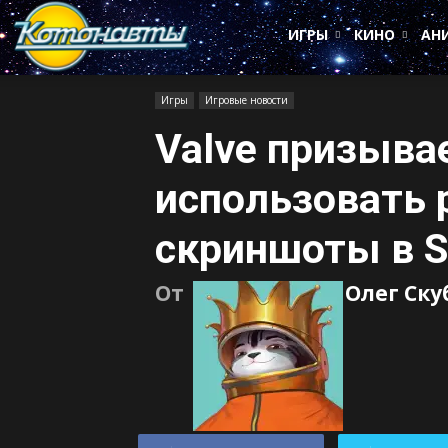
Котонавты
ИГРЫ
КИНО
АН
Игры
Игровые новости
Valve призыва
использовать
скриншоты в 
От
Олег Ск