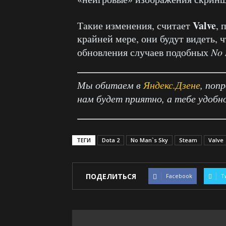
Valve
Такие изменения, считает
, 
крайней мере, они будут видеть, 
обновления случаев подобных
No 
Мы обитаем в
Яндекс.Дзене
, поп
нам будет приятно, а тебе удобн
ТЕГИ
Dota 2
No Man`s Sky
Steam
Valve
ПОДЕЛИТЬСЯ
Facebook
T