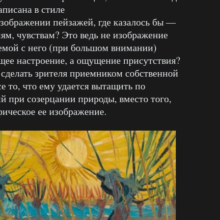
написана в стиле
зображении пейзажей, где казалось бы —
иям, чувствам? Это ведь не изображение
аемой с него (при большом внимании)
щее настроение, а ощущение присутствия?
я сделать зрителя приемником собственной
се то, что ему удается вытащить по
 при созерцании природы, вместо того,
фическое ее изображение.