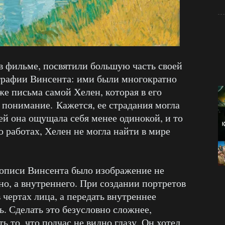
 в фильме, посвятили большую часть своей
рафии Винсента: ими были многократно
же письма самой Хелен, которая в его
е понимание.
Кажется, ее страдания могла
ей она ощущала себя менее одинокой, и то
о работах, Хелен не могла найти в мире
описи Винсента было изображение не
но, а внутреннего. При создании портретов
 чертах лица, а передать внутреннее
ь. Сделать это безусловно сложнее,
ь то, что подчас не видно глазу. Он хотел