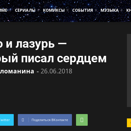
ИМЕ
СЕРИАЛЫ
КОМИКСЫ
СОБЫТИЯ
МУЗЫКА
К
о и лазурь —
рый писал сердцем
аломанина
-
26.06.2018
Twitter
Поделиться ВКонтакте