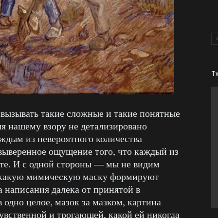
T
 вызывать такие сложные и такие понятные
яя нашему взору не детализировано
аждым из невероятного количества
 выверенное ощущение того, что каждый из
сте. И с одной стороны — мы не видим
 какую мимическую маску формируют
а написания далека от принятой в
 одно целое, мазок за мазком, картина
чувственной и трогающей, какой ей никогда