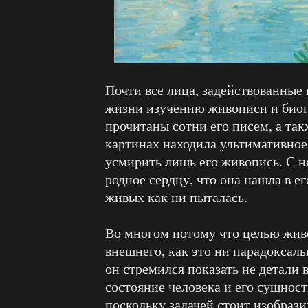
Почти все лица, задействованные
жизни изучению живописи и биог
прочитаны сотни его писем, а так
картинах находила ультимативно
усмирить лишь его живопись. С н
родное сердцу, что она нашла в ег
живых как ни пыталась.
Во многом потому что целью жив
внешнего, как это ни парадоксаль
он стремился показать не детали в
состояние человека и его сущност
поскольку задачей стоит изобразит