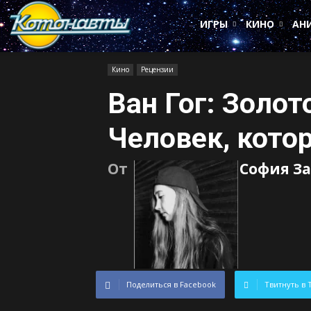
Котонавты
ИГРЫ
КИНО
АН
Кино
Рецензии
Ван Гог: Золот
Человек, кото
От
София З
Поделиться в Facebook
Твитнуть в 