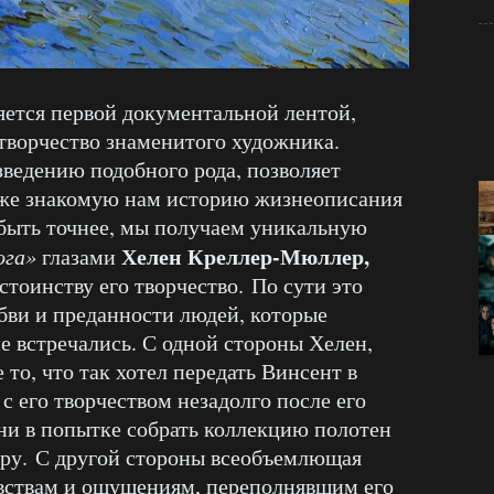
яется первой документальной лентой,
творчество знаменитого художника.
зведению подобного рода, позволяет
уже знакомую нам историю жизнеописания
и быть точнее, мы получаем уникальную
Хелен Креллер-Мюллер,
ога»
глазами
стоинству его творчество.
По сути это
бви и преданности людей, которые
е встречались. С одной стороны Хелен,
 то, что так хотел передать Винсент в
с его творчеством незадолго после его
зни в попытке собрать коллекцию полотен
иру.
С другой стороны всеобъемлющая
увствам и ощущениям, переполнявшим его