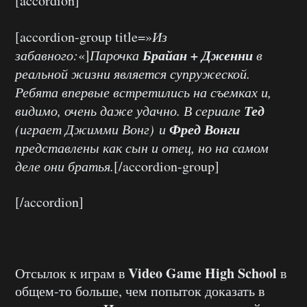
[accordion]
[accordion-group title=»
Из
Брайан + Дженни
забавного:
«]
Парочка
в
реальной жизни является супружеской.
Ребята впервые встретились на съемках и,
Тед
видимо, очень даже удачно. В сериале
Фред Вонги
(играет Джимми Вонг) и
представлены как сын и отец, но на самом
деле они братья.
[/accordion-group]
[/accordion]
Video Game High School
Отсылок к играм в
в
общем-то больше, чем попыток доказать в