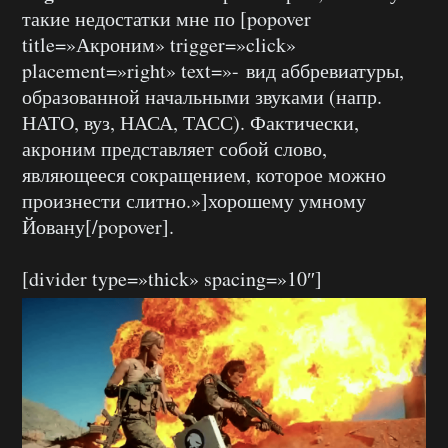
такие недостатки мне по [popover
title=»Акроним» trigger=»click»
placement=»right» text=»- вид аббревиатуры,
образованной начальными звуками (напр.
НАТО, вуз, НАСА, ТАСС). Фактически,
акроним представляет собой слово,
являющееся сокращением, которое можно
произнести слитно.»]хорошему умному
Йовану[/popover].
[divider type=»thick» spacing=»10″]