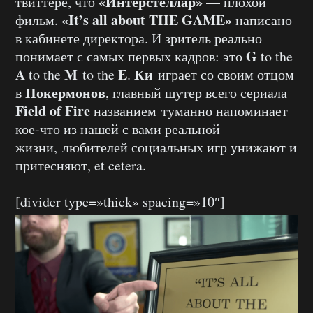
«Интерстеллар»
твиттере, что
— плохой
«It’s all about THE GAME»
фильм.
написано
в кабинете директора. И зритель реально
G
понимает с самых первых кадров: это
to the
A
M
E
Ки
to the
to the
.
играет со своим отцом
Покермонов
в
, главный шутер всего сериала
Field of Fire
названием туманно напоминает
кое-что из нашей с вами реальной
жизни, любителей социальных игр унижают и
притесняют, et cetera.
[divider type=»thick» spacing=»10″]