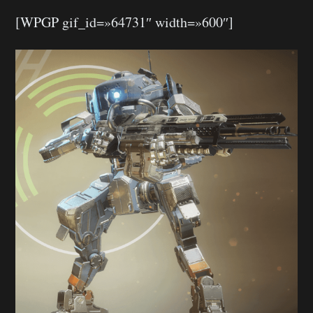
[WPGP gif_id=»64731″ width=»600″]