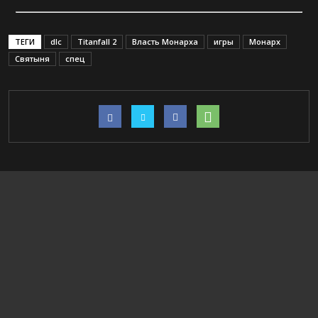
ТЕГИ
dlc
Titanfall 2
Власть Монарха
игры
Монарх
Святыня
спец