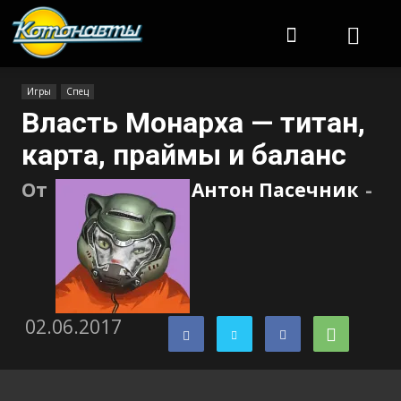
Котонавты
Игры
Спец
Власть Монарха — титан,
карта, праймы и баланс
От
Антон Пасечник
-
02.06.2017