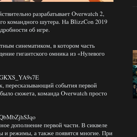
йствительно разрабатывает Overwatch 2,
о командного шутера. На BlizzCon 2019
дробности об игре.
тным синематиком, в котором часть
дение гигантского омника из «Нулевого
v=GKXS_YA9s7E
к, пересказывающий события первой
 было сюжета, команда Overwatch просто
v=QbMbZjhSJqo
мное дополнение первой части. В сиквеле
ты и режимы, а также появятся многие. При