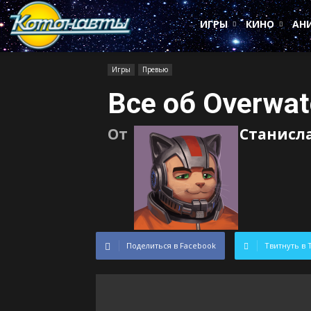
Котонавты
ИГРЫ
КИНО
АН
Игры
Превью
Все об Overwat
От
Станисл
Поделиться в Facebook
Твитнуть в 