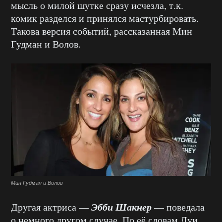
мысль о милой шутке сразу исчезла, т.к.
комик разделся и принялся мастурбировать.
Такова версия событий, рассказанная Мин
Гудман и Волов.
Мин Гудман и Волов
Эбби Шакнер
Другая актриса —
— поведала
о немного другом случае. По её словам Луи