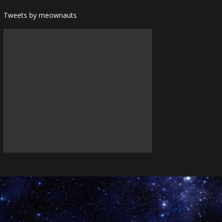
Tweets by meownauts