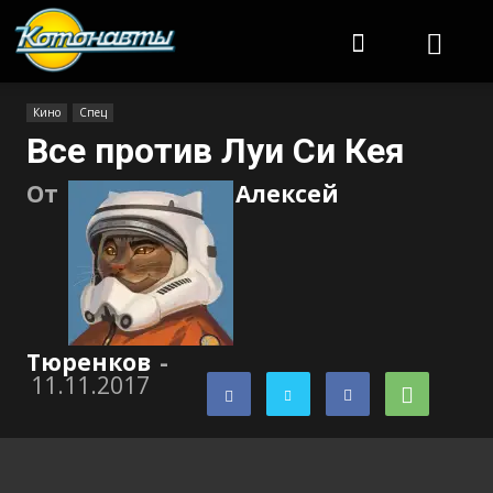
Котонавты
Кино
Спец
Все против Луи Си Кея
От
Алексей
Тюренков
-
11.11.2017