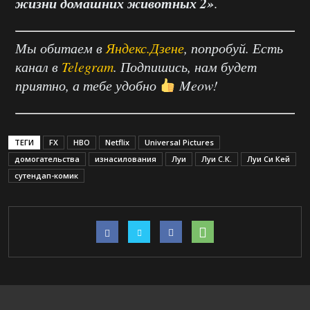
жизни домашних животных 2»
.
Мы обитаем в
Яндекс.Дзене
, попробуй. Есть
канал в
Telegram
. Подпишись, нам будет
приятно, а тебе удобно
Meow!
ТЕГИ
FX
HBO
Netflix
Universal Pictures
домогательства
изнасилования
Луи
Луи С.К.
Луи Си Кей
сутендап-комик