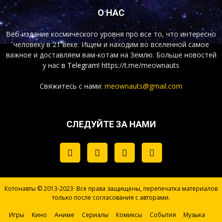
О НАС
Веб-издание космического уровня про все то, что интересно
человеку в 21 веке. Ищем и находим во вселенной самое
важное и доставляем вам-котам на Землю. Больше новостей
у нас
в Telegram!
https://t.me/meownauts
Свяжитесь с нами:
meownauts@gmail.com
СЛЕДУЙТЕ ЗА НАМИ
Котонавты © 2013-2023· Все права защищены, перепечатка материалов
только после согласования с авторами.
Игры
Кино
Аниме
Сериалы
Комиксы
События
Музыка