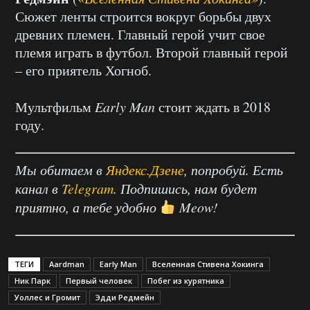
Сюжет ленты строится вокруг борьбы двух
древних племен. Главный герой учит свое
племя играть в футбол. Второй главный герой
– его приятель Хогноб.
Мультфильм
Early Man
стоит ждать в 2018
году.
Мы обитаем в
Яндекс.Дзене
, попробуй. Есть
канал в
Telegram
. Подпишись, нам будет
приятно, а тебе удобно
Meow!
ТЕГИ
Aardman
Early Man
Вселенная Стивена Хокинга
Ник Парк
Первый человек
Побег из курятника
Уоллес и Громит
Эдди Редмейн