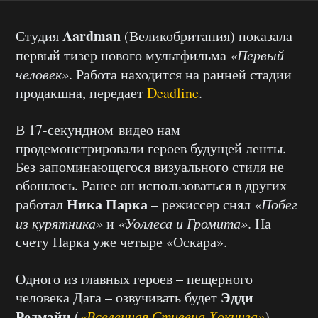
Aardman
Студия
(Великобритания) показала
первый тизер нового мультфильма
«Первый
человек»
. Работа находится на ранней стадии
продакшна, передает
Deadline
.
В 17-секундном видео нам
продемонстрировали героев будущей ленты.
Без запоминающегося визуального стиля не
обошлось. Ранее он использоваться в других
Ника Парка
работал
– режиссер снял
«Побег
из курятника»
и
«Уоллеса и Громита»
. На
счету Парка уже четыре «Оскара».
Одного из главных героев – пещерного
Эдди
человека Дага – озвучивать будет
Редмэйн
(
«Вселенная Стивена Хокинга»
).