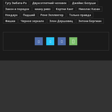
Гугу Эмбата-Ро
Двухсотлетний человек
Джеймс Белуши
Закон и порядок
киану ривз
Кортни Хант
Николас Казан
Нокдаун
Падший
Рене Зеллвегер
Только правда
Фишки
Черное зеркало
Элон Дершовиц
Энтони Бергман