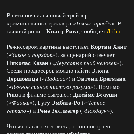
В сети появился новый трейлер
криминального триллера
«Только правда»
. В
Киану Ривз
главной роли –
, сообщает
/Film
.
Кортни Хант
Режиссером картины выступает
(
«Закон и порядок»
), за сценарий отвечает
Николас Казан
(
«Двухсотлетний человек»
).
Элона
Среди продюсеров можно найти
Дершовица
Энтони Брегмана
(
«Падший»
) и
(
«Вечное сияние чистого разума»
). Помимо
Джеймс Белуши
Ривза в фильме сыграют:
Гугу Эмбата-Ро
(
«Фишки»
),
(
«Черное
Рене Зеллвегер
зеркало»
) и
(
«Нокдаун»
).
Что же касается сюжета, то он построен
вокруг драматического убийства,