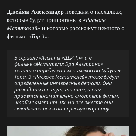
Джейми Александер
поведала о пасхалках,
которые будут припрятаны в
«Расколе
Мстителей»
и которые расскажут немного о
фильме
«Тор 3»
.
В сериале
«Агенты «Щ.И.Т.»»
и в
фильме
«Мстители: Эра Альтрона»
хватало определенных намеков на будущее
Тора. В
«Расколе Мстителей»
тоже будут
определенные интересные детали. Они
раскиданы то тут, то там, и вам
придется внимательно смотреть фильм,
чтобы заметить их. Но все вместе они
складываются в интересную картину.