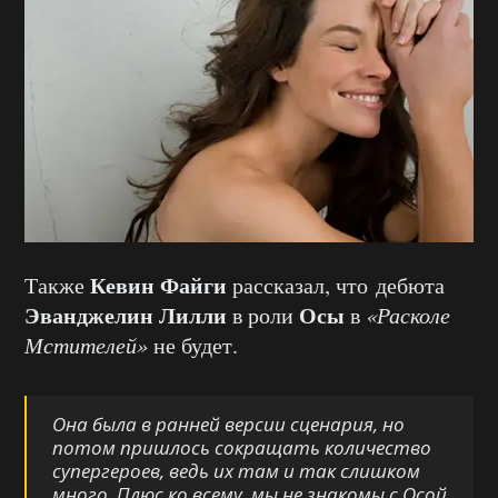
Кевин Файги
Также
рассказал, что дебюта
Эванджелин Лилли
Осы
в роли
в
«Расколе
Мстителей»
не будет.
Она была в ранней версии сценария, но
потом пришлось сокращать количество
супергероев, ведь их там и так слишком
много. Плюс ко всему, мы не знакомы с Осой