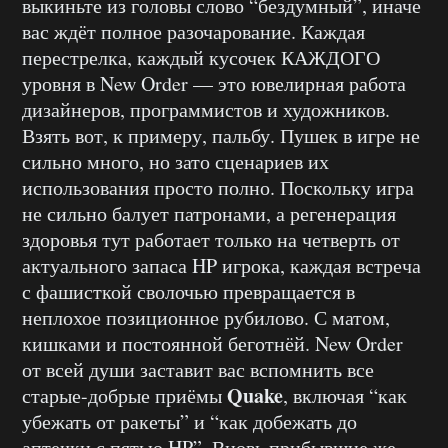
выкиньте из головы слово “бездумный”, иначе
вас ждёт полное разочарование. Каждая
перестрелка, каждый кусочек КАЖДОГО
уровня в New Order — это ювелирная работа
дизайнеров, программистов и художников.
Взять вот, к примеру, пальбу. Пушек в игре не
сильно много, но зато сценариев их
использования просто полно. Поскольку игра
не сильно балует патронами, а регенерация
здоровья тут работает только на четверть от
актуального запаса HP игрока, каждая встреча
с фашисткой сволочью превращается в
неплохое позиционное рубилово. С матом,
кишками и постоянной беготнёй. New Order
от всей души заставит вас вспомнить все
Quake
старые-добрые приёмы
, включая “как
убежать от ракеты” и “как добежать до
аптечки с пятью HP”. Вновь прибывшие же