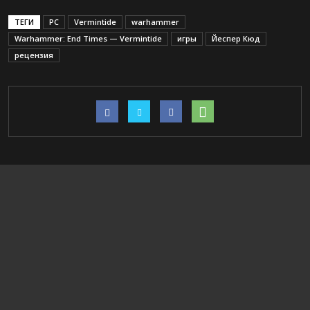
ТЕГИ
PC
Vermintide
warhammer
Warhammer: End Times — Vermintide
игры
Йеспер Кюд
рецензия