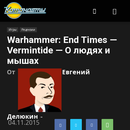
Котонавты
Игры
Рецензии
Warhammer: End Times —
Vermintide — О людях и
мышах
От
Евгений
Делюкин
-
04.11.2015