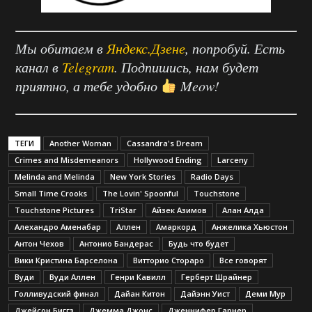
Мы обитаем в
Яндекс.Дзене
, попробуй. Есть
канал в
Telegram
. Подпишись, нам будет
приятно, а тебе удобно
Meow!
ТЕГИ
Another Woman
Cassandra's Dream
Crimes and Misdemeanors
Hollywood Ending
Larceny
Melinda and Melinda
New York Stories
Radio Days
Small Time Crooks
The Lovin' Spoonful
Touchstone
Touchstone Pictures
TriStar
Айзек Азимов
Алан Алда
Алехандро Аменабар
Аллен
Амаркорд
Анжелика Хьюстон
Антон Чехов
Антонио Бандерас
Будь что будет
Вики Кристина Барселона
Витторио Стораро
Все говорят
Вуди
Вуди Аллен
Генри Кавилл
Герберт Шрайнер
Голливудский финал
Дайан Китон
Дайэнн Уист
Деми Мур
Джейсон Биггз
Джемма Джонс
Дженнифер Гарнер