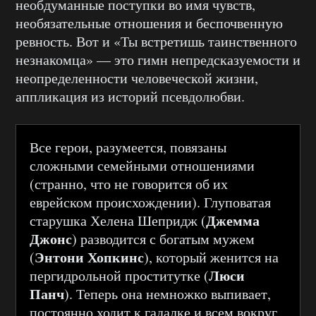
необдуманные поступки во имя чувств,
необязательные отношения и беспочвенную
ревность. Вот и «Ты встретишь таинственного
незнакомца» — это гимн непредсказуемости и
неопределенности человеческой жизни,
аппликация из историй псевдолюбви.
Все герои, разумеется, повязаны
сложными семейными отношениями
(странно, что не говорится об их
еврейском происхождении). Глуповатая
Джемма
старушка Хелена Шепридж (
Джонс
) разводится с богатым мужем
Энтони Хопкинс
(
), который женится на
Люси
пергидрольной проститутке (
Панч
). Теперь она немножко выпивает,
постоянно ходит к гадалке и всем вокруг