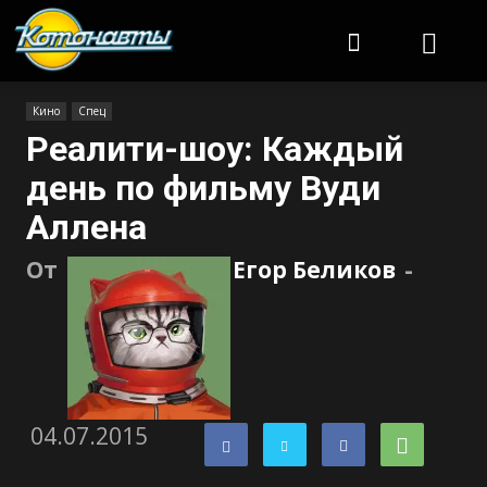
Котонавты
Кино
Спец
Реалити-шоу: Каждый
день по фильму Вуди
Аллена
От
Егор Беликов
-
04.07.2015