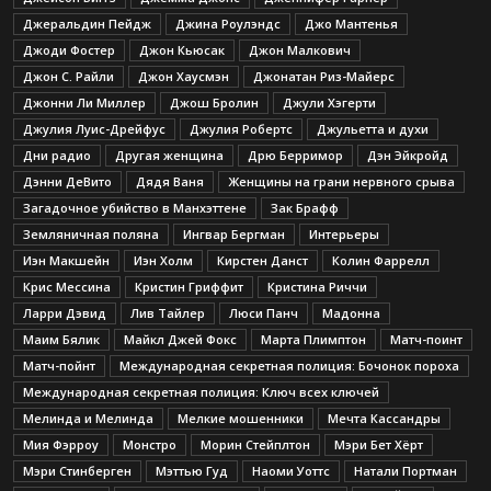
Джеральдин Пейдж
Джина Роулэндс
Джо Мантенья
Джоди Фостер
Джон Кьюсак
Джон Малкович
Джон С. Райли
Джон Хаусмэн
Джонатан Риз-Майерс
Джонни Ли Миллер
Джош Бролин
Джули Хэгерти
Джулия Луис-Дрейфус
Джулия Робертс
Джульетта и духи
Дни радио
Другая женщина
Дрю Берримор
Дэн Эйкройд
Дэнни ДеВито
Дядя Ваня
Женщины на грани нервного срыва
Загадочное убийство в Манхэттене
Зак Брафф
Земляничная поляна
Ингвар Бергман
Интерьеры
Иэн Макшейн
Иэн Холм
Кирстен Данст
Колин Фаррелл
Крис Мессина
Кристин Гриффит
Кристина Риччи
Ларри Дэвид
Лив Тайлер
Люси Панч
Мадонна
Маим Бялик
Майкл Джей Фокс
Марта Плимптон
Матч-поинт
Матч-пойнт
Международная секретная полиция: Бочонок пороха
Международная секретная полиция: Ключ всех ключей
Мелинда и Мелинда
Мелкие мошенники
Мечта Кассандры
Мия Фэрроу
Монстро
Морин Стейплтон
Мэри Бет Хёрт
Мэри Стинберген
Мэттью Гуд
Наоми Уоттс
Натали Портман