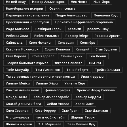
Не пей воду
Нестор Альмендрос
Ник Нолте
Нью-Йорк
Нью-йоркские истории
Осенняя соната
Паранормальное явление
Педро Альмодовар
Пенелопа Крус
Преступления и проступки
Проклятие нефритового скорпиона
Рада Митчелл
Разбирая Гарри
реалити
реалити-шоу
Ребекка Холл
Робин Уильямс
Роджер Эберт
Розанна Аркетт
Сайнфелд
Свен Нюквист
Сенсация
Сентябрь
Скарлетт Йоханссон
София Коппола
Спящий
Стив Бушеми
Стив Карелл
Стив Каррелл
Стэнли Туччи
Теа Леони
Теория большого взрыва
тигровая лилия?
Тим Рот
Тоби Магуайр
Том Уилкинсон
Тони Робертс
Трейси Ульман
Ты встретишь таинственного незнакомца
Уилл Феррелл
Уильям Мейси
Уильям Хёрст
Уильям Хёрт
Улыбки летней ночи
фильмография
Френсис Форд Коппола
Фрида Пинто
Хавьер Агирресаробе
Хавьер Бардем
Хватай деньги и беги
Хейли Этвелл
Хелен Хант
Хлоя Севиньи
Хосе Феррер
Хью Грант
Хью Джекман
Что случилось
что я люблю тебя
Шарлиз Терон
Шепоты и крики
Э. Г. Маршалл
Эван Рейчел Вуд