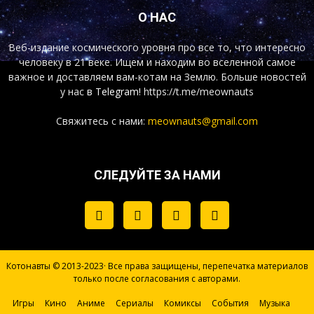
О НАС
Веб-издание космического уровня про все то, что интересно
человеку в 21 веке. Ищем и находим во вселенной самое
важное и доставляем вам-котам на Землю. Больше новостей
у нас
в Telegram!
https://t.me/meownauts
Свяжитесь с нами:
meownauts@gmail.com
СЛЕДУЙТЕ ЗА НАМИ
Котонавты © 2013-2023· Все права защищены, перепечатка материалов
только после согласования с авторами.
Игры
Кино
Аниме
Сериалы
Комиксы
События
Музыка