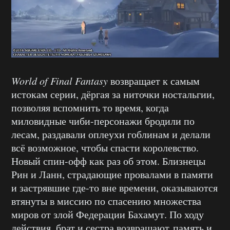
World of Final Fantasy
возвращает к самым
истокам серии, дёргая за ниточки ностальгии,
позволяя вспомнить то время, когда
миловидные чиби-персонажи бродили по
лесам, раздавали оплеухи гоблинам и делали
всё возможное, чтобы спасти королевство.
Новый спин-офф как раз об этом. Близнецы
Рин и Ланн, страдающие провалами в памяти
и застрявшие где-то вне времени, оказываются
втянуты в миссию по спасению множества
миров от злой Федерации Бахамут. По ходу
действия, брат и сестра возвращают память и