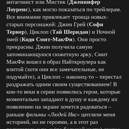
Дженнифер
антагонист или Мистик (
Лоуренс
), как могло показаться по трейлерам.
Все внимание привлекает троица новых-
Софи
старых персонажей: Джин Грей (
Тернер
Тай Шеридан
), Циклоп (
) и Ночной
Коди Смит-МакФи
змей (
). Они просто
прекрасны. Джин получила самую
запоминающуюся сюжетную арку, Смит
МакФи вошел в образ Найткроулера как
влитой (хотя они все замечательные, не
подумайте), а Циклоп – наконец-то – перестал
раздражать одним своим существованием! В
кои-то веки в серии появились герои, которые
моментально западают в душу и каждому их
появлению на экране хочется радоваться –
раньше фильмы «
Людей Икс
» цепляли меня
историей, но не героями, а в этот раз