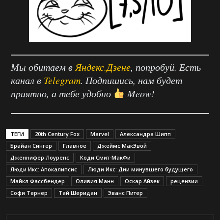
Мы обитаем в
Яндекс.Дзене
, попробуй. Есть
канал в
Telegram
. Подпишись, нам будет
приятно, а тебе удобно
Meow!
ТЕГИ
20th Century Fox
Marvel
Александра Шипп
Брайан Сингер
Главное
Джеймс МакЭвой
Дженнифер Лоуренс
Коди Смит-МакФи
Люди Икс: Апокалипсис
Люди Икс: Дни минувшего будущего
Майкл Фассбендер
Оливия Манн
Оскар Айзек
рецензии
Софи Тернер
Тай Шеридан
Эванс Питер