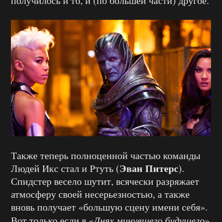
получилось и то, и (по большей части) другое.
Также теперь полноценной частью команды
Эван Питерс
Людей Икс стал и Ртуть (
).
Спидстер весело шутит, всячески разряжает
атмосферу своей несерьезностью, а также
вновь получает «большую сцену имени себя».
Вот только если в «
Днях минувшего будущего
»