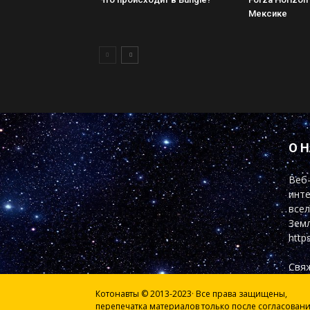
Мексике
О 
Веб-
инте
всел
Земл
http
Свяж
Котонавты © 2013-2023· Все права защищены,
перепечатка материалов только после согласован