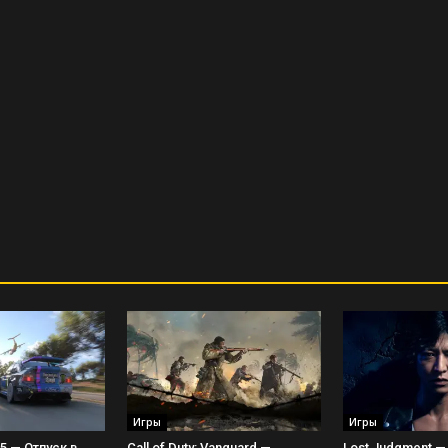
Игры
Игры
 5 — Отпуск в
Call of Duty: Vanguard —
Lost Judgment —