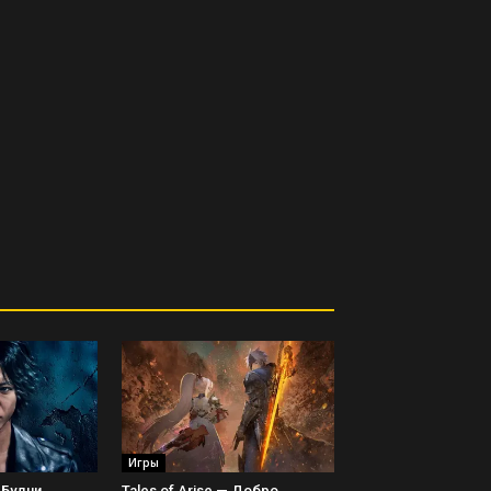
Игры
 Будни
Tales of Arise — Добро