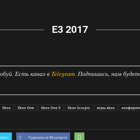
E3 2017
робуй. Есть канал в
Telegram
. Подпишись, нам будет
Xbox
Xbox One
Xbox One S
Xbox Scorpio
игры xbox
конферен
witter
Поделиться ВКонтакте