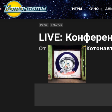
Котонавты
ИГРЫ
КИНО
АН
Игры
События
LIVE: Конферен
От
Котонав