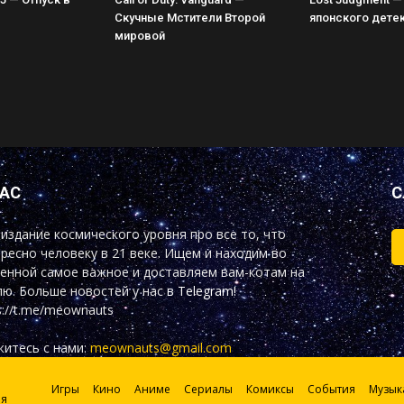
Скучные Мстители Второй
японского дете
мировой
НАС
С
издание космического уровня про все то, что
ресно человеку в 21 веке. Ищем и находим во
енной самое важное и доставляем вам-котам на
ю. Больше новостей у нас
в Telegram!
s://t.me/meownauts
итесь с нами:
meownauts@gmail.com
Игры
Кино
Аниме
Сериалы
Комиксы
События
Музык
ия