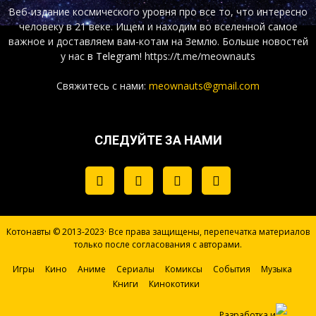
Веб-издание космического уровня про все то, что интересно
человеку в 21 веке. Ищем и находим во вселенной самое
важное и доставляем вам-котам на Землю. Больше новостей
у нас
в Telegram!
https://t.me/meownauts
Свяжитесь с нами:
meownauts@gmail.com
СЛЕДУЙТЕ ЗА НАМИ
Котонавты © 2013-2023· Все права защищены, перепечатка материалов
только после согласования с авторами.
Игры
Кино
Аниме
Сериалы
Комиксы
События
Музыка
Книги
Кинокотики
Разработка и