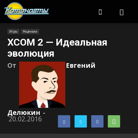
Котонавты
Игры
Рецензии
XCOM 2 — Идеальная
эволюция
От
Евгений
Делюкин
-
20.02.2016