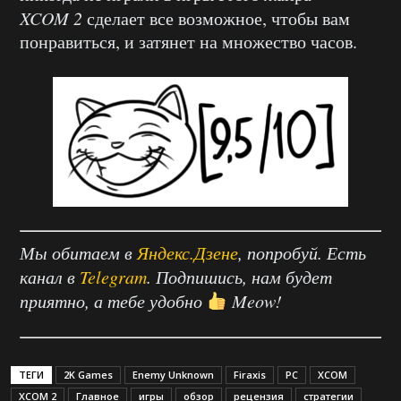
XCOM 2
сделает все возможное, чтобы вам
понравиться, и затянет на множество часов.
Мы обитаем в
Яндекс.Дзене
, попробуй. Есть
канал в
Telegram
. Подпишись, нам будет
приятно, а тебе удобно
Meow!
ТЕГИ
2K Games
Enemy Unknown
Firaxis
PC
XCOM
XCOM 2
Главное
игры
обзор
рецензия
стратегии