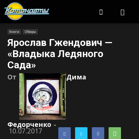
Котонавты
Книги
Обзоры
Ярослав Гжендович —
«Владыка Ледяного
Сада»
От
Дима
Федорченко
-
10.07.2017