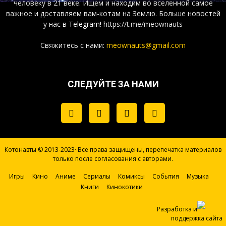
человеку в 21 веке. Ищем и находим во вселенной самое
важное и доставляем вам-котам на Землю. Больше новостей
у нас
в Telegram!
https://t.me/meownauts
Свяжитесь с нами:
meownauts@gmail.com
СЛЕДУЙТЕ ЗА НАМИ
Котонавты © 2013-2023· Все права защищены, перепечатка материалов
только после согласования с авторами.
Игры
Кино
Аниме
Сериалы
Комиксы
События
Музыка
Книги
Кинокотики
Разработка и
поддержка сайта