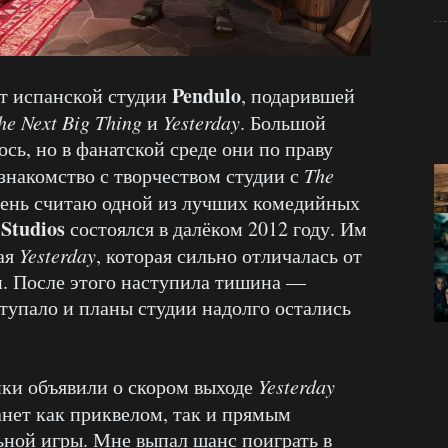
Pendulo
т испанской студии
, подарившей
he Next Big Thing
и
Yesterday
. Большой
ось, но в фанатской среде они по праву
 знакомство с творчеством студии с
The
 день считаю одной из лучших комедийных
Studios
состоялся в далёком 2012 году. Им
ая
Yesterday
, которая сильно отличалась от
и. После этого наступила тишина —
ступало и планы студии надолго остались
ики объявили о скором выходе
Yesterday
анет как приквелом, так и прямым
ной игры. Мне выпал шанс поиграть в