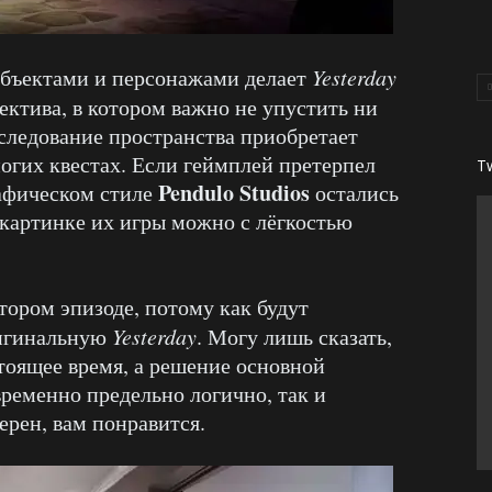
объектами и персонажами делает
Yesterday
ктива, в котором важно не упустить ни
сследование пространства приобретает
ногих квестах. Если геймплей претерпел
T
Pendulo Studios
рафическом стиле
остались
 картинке их игры можно с лёгкостью
втором эпизоде, потому как будут
ригинальную
Yesterday
. Могу лишь сказать,
тоящее время, а решение основной
временно предельно логично, так и
ерен, вам понравится.