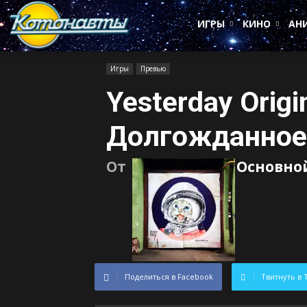
Котонавты
ИГРЫ
КИНО
АН
Игры
Превью
Yesterday Origi
Долгожданное
От
Основно
Поделиться в Facebook
Твитнуть в 