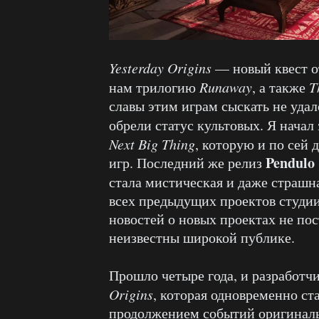
Yesterday Origins
— новый квест о
нам трилогию
Runaway
, а также
T
славы этим играм сыскать не удал
обрели статус культовых. Я начал
Next Big Thing
, которую и по сей
Pendulo 
игр. Последний же релиз
стала мистическая и даже страшн
всех предыдущих проектов студи
новостей о новых проектах не по
неизвестны широкой публике.
Прошло четыре года, и разработч
Origins
, которая одновременно ст
продолжением событий оригиналь