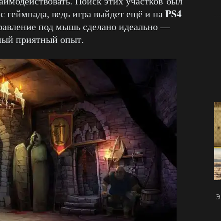
аимодействовать. Поиск этих участков был
PS4
с геймпада, ведь игра выйдет ещё и на
управление под мышь сделано идеально —
амый приятный опыт.
Э