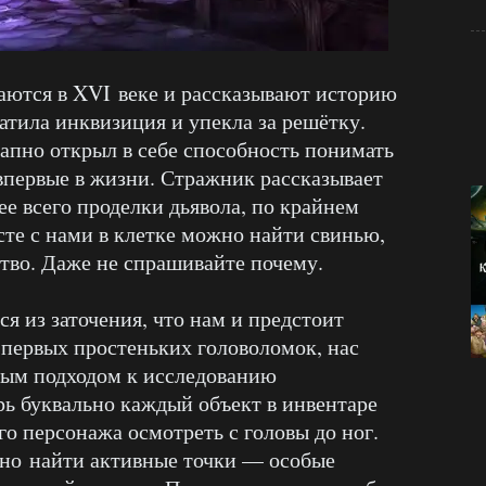
аются в XVI веке и рассказывают историю
атила инквизиция и упекла за решётку.
езапно открыл в себе способность понимать
 впервые в жизни. Стражник рассказывает
е всего проделки дьявола, по крайнем
сте с нами в клетке можно найти свинью,
ство. Даже не спрашивайте почему.
я из заточения, что нам и предстоит
 первых простеньких головоломок, нас
ным подходом к исследованию
ь буквально каждый объект в инвентаре
го персонажа осмотреть с головы до ног.
но найти активные точки — особые