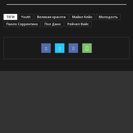
ТЕГИ
Youth
Великая красота
Майкл Кейн
Молодость
Паоло Соррентино
Пол Дано
Рейчел Вайс