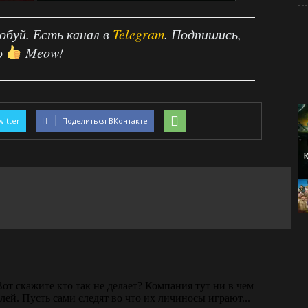
робуй. Есть канал в
Telegram
. Подпишись,
о
Meow!
witter
Поделиться ВКонтакте