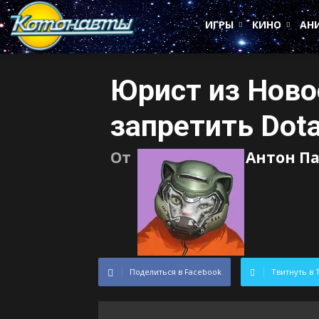
Котонавты
ИГРЫ
КИНО
АН
Юрист из Ново
запретить Dota
От
Антон П
Поделиться в Facebook
Твитнуть в 