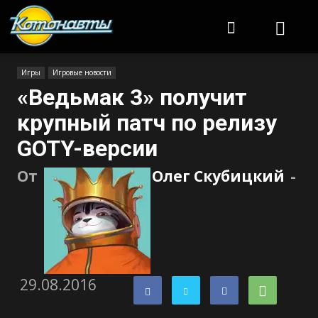
Котонавты
Игры
Игровые новости
«Ведьмак 3» получит
крупный патч по релизу
GOTY-версии
От
Олег Скубицкий
-
29.08.2016