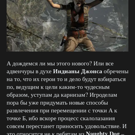
А дождемся ли мы этого нового? Или все
Индианы Джонса
адвенчуры в духе
обречены
на то, что их герои то и дело будут взбираться
по, ведущим к цели каким-то чудесным
образом, уступам да карнизам? Игроделам
пора бы уже придумать новые способы
развлечения при перемещении с точки А к
точке Б, ибо вскоре процесс скалолазания
совсем перестанет приносить удовольствие. И
Naughty Dog
это относится не к ребятам из
–