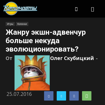
Котонавты
Игры
Колонки
Жанру экшн-адвенчур
больше некуда
эволюционировать?
От
Олег Скубицкий
-
25.07.2016