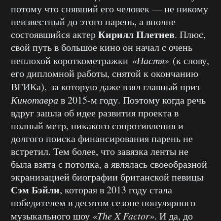
потому что снявший его человек — не никому
неизвестный до этого парень, а вполне
Кирилл Плетнев
состоявшийся актер
. Плюс,
свой путь в большое кино он начал с очень
неплохой короткометражки
«Настя»
(к слову,
его дипломной работы, снятой к окончанию
ВГИКа),
за которую даже взял главный приз
Кинотавра
в 2015-м году. Поэтому когда речь
вдруг зашла об идее развития проекта в
полный метр, никакого сопротивления и
долгого поиска финансирования парень не
встретил. Тем более, что завязка ленты не
была взята с потолка, а являлась своеобразной
экранизацией биографии британской певицы
Сэм Бэйли
, которая в 2013 году стала
победителем в десятом сезоне популярного
музыкального шоу
«The X Factor»
. И да, до