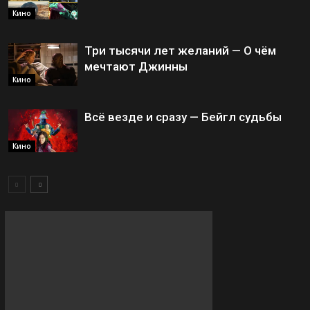
Кино
Три тысячи лет желаний — О чём
мечтают Джинны
Кино
Всё везде и сразу — Бейгл судьбы
Кино