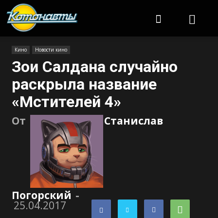
Котонавты
Кино
Новости кино
Зои Салдана случайно
раскрыла название
«Мстителей 4»
От
Станислав
Погорский
-
25.04.2017