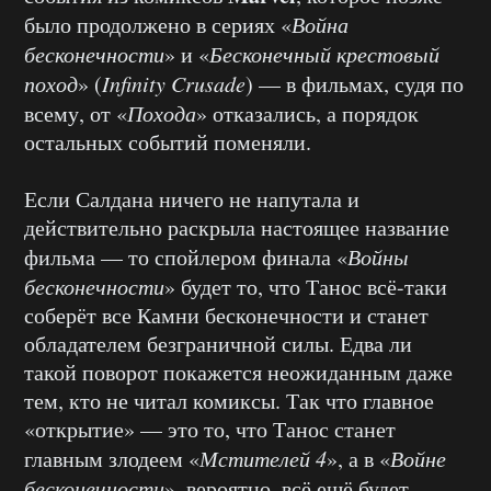
было продолжено в сериях «
Война
бесконечности
» и «
Бесконечный крестовый
поход
» (
Infinity Crusade
) — в фильмах, судя по
всему, от «
Похода
» отказались, а порядок
остальных событий поменяли.
Если Салдана ничего не напутала и
действительно раскрыла настоящее название
фильма — то спойлером финала «
Войны
бесконечности
» будет то, что Танос всё-таки
соберёт все Камни бесконечности и станет
обладателем безграничной силы. Едва ли
такой поворот покажется неожиданным даже
тем, кто не читал комиксы. Так что главное
«открытие» — это то, что Танос станет
главным злодеем «
Мстителей 4
», а в «
Войне
бесконечности
», вероятно, всё ещё будет