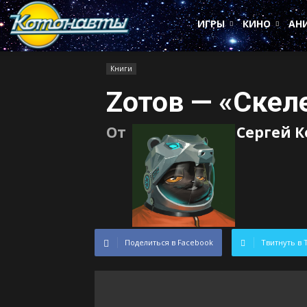
Котонавты
ИГРЫ
КИНО
АН
Книги
Zотов — «Скел
От
Сергей 
Поделиться в Facebook
Твитнуть в 