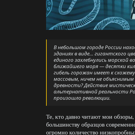
В небольшом городе России нах
зданиях в виде… гигантского цв
единого захлебнулись морской во
ближайшего моря — десятки ки
гибель горожан имеет к схожему
массовым, ничем не объяснимым 
древности? Действие мистическ
альтернативной реальности Росс
произошло революции.
Те, кто давно читают мои обзоры,
большинству образцов современн
огромно количество низкопробных