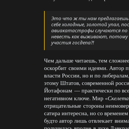
Это что ж ты нам предлагаешь 
себе холодные, золотой упал, по
авиакатастрофы случаются по в
невесть как выживают, потому ч
участия госдепа?!
Чем дальше читаешь, тем сложнее 
оскорбит своими идеями. Автор п
власти России, но и по либерала
этому Штатов, современной росс
Йотафонам — практически по всем
негативном ключе. Мир «
Скелета
отрицательные стороны неимовер
сатира интересна, но со временем
будто автор лишь отвлекает вним
получилась вполне в духе Лавкраф