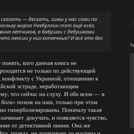
сказать — дескать, зимы у нас сами по
скольку мирза Наебуллин тот ещё осёл,
ине лётчиков, а бабушки с дедушками
то пенсии у них копеечные? И всё это без
T
понять, кого данная книга не
роходится не только по действующей
м, конфликту с Украиной, отношению к
ийской эстраде, неработающим
у, что сейчас на слуху. И обо всем — в
 бога
» похож на наш, только при этом
но гиперболизированы. Поначалу такая
 начинает докучать, и появляется чувство,
ание от детективной линии. Она же
та, правда, не дотягивает до мастера и