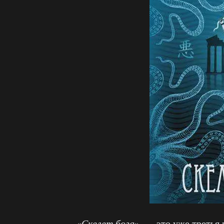
«
Скелет бога
» — это уже третья 