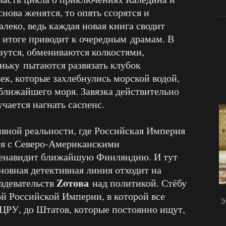
снова женятся, то опять ссорятся и
далеко, ведь каждая новая книга сводит
в итоге приводит к очередным драмам. В
зутся, обмениваются колкостями,
ньку пытаются развязать клубок
ек, которые захлебнулись морской водой,
 ближайшего моря. Завязка действительно
чается нагнать саспенс.
ивной реальности, где Российская Империя
ся с Северо-Американскими
енавидит ближайшую Финляндию. И тут
новная детективная линия отходит на
Zoтова
издевательств
над политикой. Стёбу
ой Российской Империи, в которой все
Э
ЦРУ, до Штатов, которые постоянно ищут,