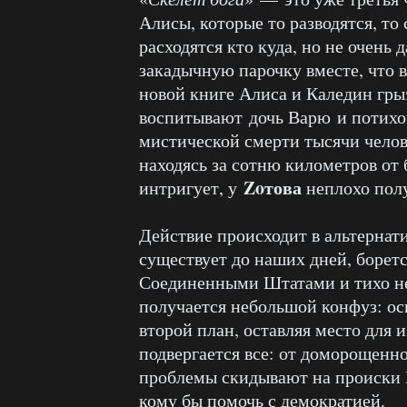
Алисы, которые то разводятся, то 
расходятся кто куда, но не очень 
закадычную парочку вместе, что 
новой книге Алиса и Каледин гры
воспитывают дочь Варю и потихо
мистической смерти тысячи челов
находясь за сотню километров от
Zoтова
интригует, у
неплохо полу
Действие происходит в альтернат
существует до наших дней, борет
Соединенными Штатами и тихо н
получается небольшой конфуз: ос
второй план, оставляя место для 
подвергается все: от доморощенн
проблемы скидывают на происки 
кому бы помочь с демократией.