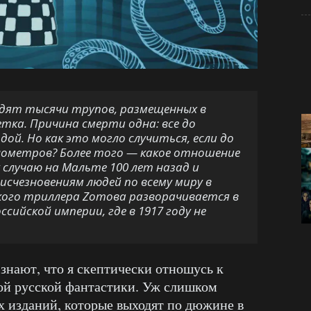
одят тысячи трупов, размещенных в
етка. Причина смерти одна: все до
дой. Но как это могло случиться, если до
лометров? Более того — какое отношение
 случаю на Мальте 100 лет назад и
исчезновениям людей по всему миру в
ого триллера Zотова разворачивается в
ийской империи, где в 1917 году не
 знают, что я скептически отношусь к
ой русской фантастики. Уж слишком
 изданий, которые выходят по дюжине в