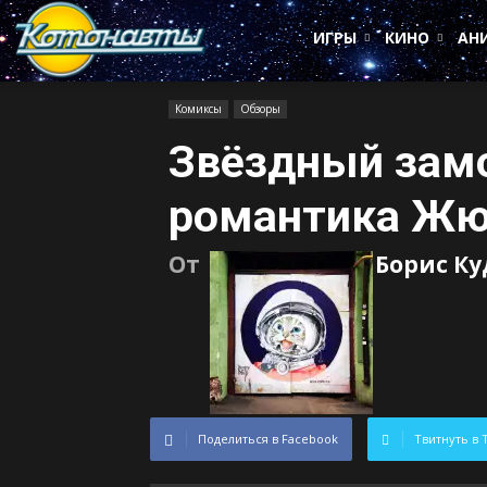
Котонавты
ИГРЫ
КИНО
АН
Комиксы
Обзоры
Звёздный зам
романтика Жю
От
Борис К
Поделиться в Facebook
Твитнуть в 