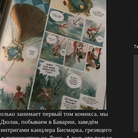
T
только занимает первый том комикса, мы
Дюлак, побываем в Баварии, заведём
 интригами канцлера Бисмарка, грезящего
в путешествие на Луну. А ведь это только