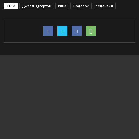
ТЕГИ
Джоэл Эдгертон
кино
Подарок
рецензия