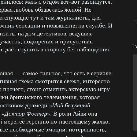
енилось: мать с отцом вот-вот разойдутся,
ервая любовь обзавелась женой. Не
и снующие тут и там журналисты, для
точник сенсации и повышения на службе. И
визиты на дом детективов, ведущих
участок, подозрения и присутствие
T
е даёт ступить в сторону без наблюдения.
ющая — самое сильное, что есть в сериале.
тивная схема смотрится свежо, интересно
 прочего, стоит отметить актерскую игру
очки британского телевидения, которая
остковом драмеди «
Мой безумный
 «
Доктор Фостер
». В роли Айви она
й мере, её героиню по-настоящему жалко,
 все необходимые эмоции: потерянность,