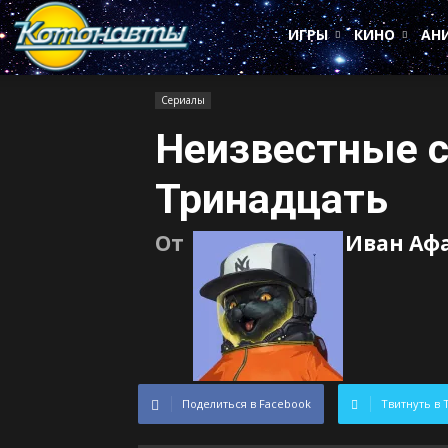
Котонавты
ИГРЫ
КИНО
АН
Сериалы
Неизвестные 
Тринадцать
От
Иван Аф
Поделиться в Facebook
Твитнуть в 