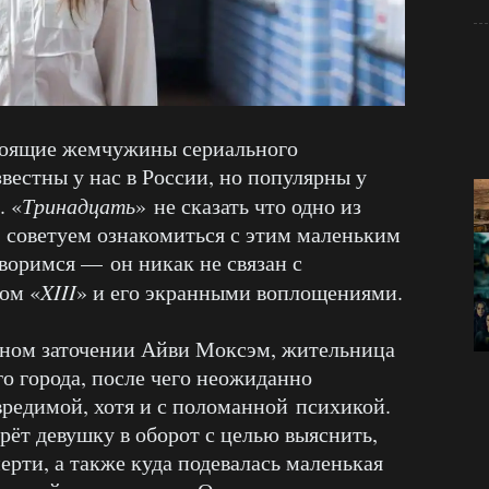
оящие жемчужины сериального
звестны у нас в России, но популярны у
. «
Тринадцать
» не сказать что одно из
, советуем ознакомиться с этим маленьким
воримся — он никак не связан с
ом «
XIII
» и его экранными воплощениями.
дочном заточении Айви Моксэм, жительница
о города, после чего неожиданно
вредимой, хотя и с поломанной психикой.
ёт девушку в оборот с целью выяснить,
перти, а также куда подевалась маленькая