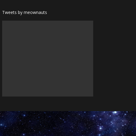
Tweets by meownauts