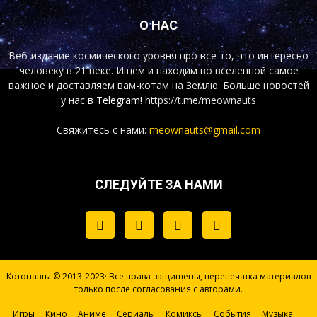
О НАС
Веб-издание космического уровня про все то, что интересно
человеку в 21 веке. Ищем и находим во вселенной самое
важное и доставляем вам-котам на Землю. Больше новостей
у нас
в Telegram!
https://t.me/meownauts
Свяжитесь с нами:
meownauts@gmail.com
СЛЕДУЙТЕ ЗА НАМИ
Котонавты © 2013-2023· Все права защищены, перепечатка материалов
только после согласования с авторами.
Игры
Кино
Аниме
Сериалы
Комиксы
События
Музыка