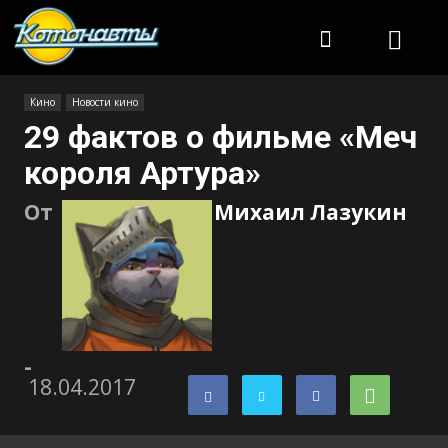
Котонавты
Кино
Новости кино
29 фактов о фильме «Меч
короля Артура»
От
Михаил Лазукин
-
18.04.2017