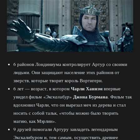
6 районов Лондиниума контролирует Артур со своими
людьми. Они защищают население этих районов от
зверств, которые творит король Вортигерн.
Чарли Ханнэм
6 лет — возраст, в котором
впервые
Джона Бурмана
увидел фильм
«Экскалибур
»
. Фильм так
вдохновил Чарли, что он вырезал меч из дерева и стал
носить с собой тальк, «чтобы можно было творить
магию, как Мэрлин».
9 друзей помогали Артуру завладеть легендарным
Экскалибуром и, тем самым, осуществить древнее