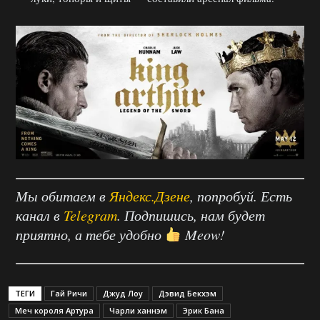
Мы обитаем в
Яндекс.Дзене
, попробуй. Есть
канал в
Telegram
. Подпишись, нам будет
приятно, а тебе удобно
Meow!
ТЕГИ
Гай Ричи
Джуд Лоу
Дэвид Бекхэм
Меч короля Артура
Чарли ханнэм
Эрик Бана