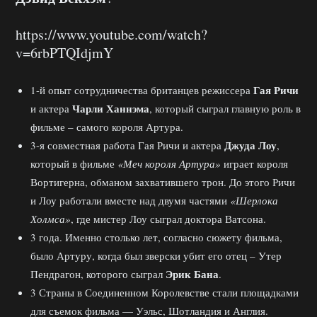
https://www.youtube.com/watch?
v=6rbPTQIdjmY
Гая Ричи
1-й опыт сотрудничества британцев режиссера
Чарли Ханнэма
и актера
, который сыграл главную роль в
фильме – самого короля Артура.
Джуда Лоу
3-я совместная работа Гая Ричи и актера
,
который в фильме
«Меч короля Артура»
играет короля
Вортигерна, обманом захватившего трон. До этого Ричи
и Лоу работали вместе над двумя частями
«Шерлока
Холмса»
, где мистер Лоу сыграл доктора Ватсона.
3 года. Именно столько лет, согласно сюжету фильма,
было Артуру, когда был зверски убит его отец – Утер
Эрик Бана
Пендрагон, которого сыграл
.
3 Страны в Соединенном Королевстве стали площадками
для съемок фильма — Уэльс, Шотландия и Англия.