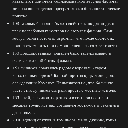
назвал этот документ «однокомнатной версией фильма»,
которая впоследствии превратилась в большое эпическое
полотно.
108 газовых баллонов было задействовано для поджига
трех погребальных костров на съемках фильма. Сами
костры были настолько огромны, что после съемок их
пришлось тушить при помощи специального вертолета.
130 дрессированных лошадей было задействовано в
съемках главной битвы фильма.
150 лучников сражались рядом с королем Утером,
исполненным Эрикой Банной, против орды монстров,
осаждающих Камелот. Примечательно, что большую
часть этих лучников сыграли простые местные жители.
165 швей, резчиков, портных и ювелиров несколько
месяцев трудились над созданием костюмов и реквизита
для фильма.
2000 единиц оружия, в том числе: мечи, дубины, копья,
луки, топоры и щиты — составили арсенал фильма.