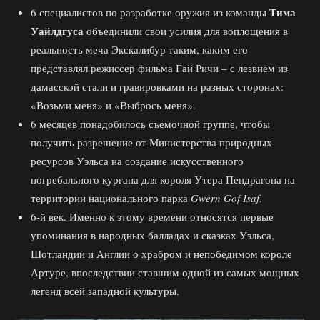
Тима
6 специалистов по разработке оружия из команды
Уайлдгуса
объединили свои усилия для воплощения в
реальность меча Экскалибур таким, каким его
представлял режиссер фильма Гай Ричи – с лезвием из
дамасской стали и гравировками на разных сторонах:
«Возьми меня» и «Выбрось меня».
6 месяцев понадобилось съемочной группе, чтобы
получить разрешение от Министерства природных
ресурсов Уэльса на создание искусственного
погребального кургана для короля Утера Пендрагона на
территории национального парка
Gwern Gof Isaf
.
6-й век. Именно к этому времени относятся первые
упоминания в народных балладах и сказках Уэльса,
Шотландии и Англии о храбром и непобедимом короле
Артуре, впоследствии ставшим одной из самых мощных
легенд всей западной культуры.