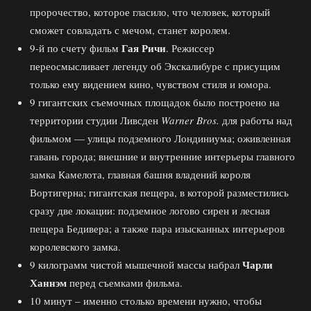
пророчество, которое гласило, что человек, который
сможет совладать с мечом, станет королем.
Гая Ричи
9-й по счету фильм
. Режиссер
переосмысливает легенду об Экскалибуре с присущим
только ему видением кино, чувством стиля и юмора.
9 гигантских съемочных площадок было построено на
территории студии Ливсден
Warner Bros.
для работы над
фильмом — улицы подземного Лондиниума; оживленная
гавань города; внешние и внутренние интерьеры главного
замка Камелота, главная башня владений короля
Вортигерна; гигантская пещера, в которой разместились
сразу две локации: подземное логово сирен и лесная
пещера Бедивера; а также пара изысканных интерьеров
королевского замка.
Чарли
9 килограмм чистой мышечной массы набрал
Ханнэм
перед съемками фильма.
10 минут – именно столько времени нужно, чтобы