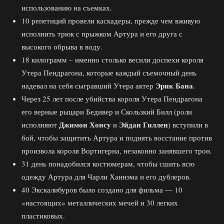
использованию на съемках.
10 репетиций провели каскадеры, прежде чем вживую
исполнить трюк с прыжком Артура и его друга с
высокого обрыва в воду.
18 килограмм – именно столько весили доспехи короля
Утера Пендрагона, которые каждый съемочный день
Эрик Бана
надевал на себя сыгравший Утера актер
.
Через 25 лет после убийства короля Утера Пендрагона
его верные рыцари Бедивер и Скользкий Билл (роли
Джимон Хонсу
Эйдан Гиллен
исполняют
и
) вступили в
бой, чтобы защитить Артура и поднять восстание против
произвола короля Вортигерна, незаконно занявшего трон.
31 день понадобился костюмерам, чтобы сшить всю
одежду Артура для Чарли Ханнэма и его дублеров.
40 Экскалибуров было создано для фильма — 10
«настоящих» металлических мечей и 30 легких
пластиковых.